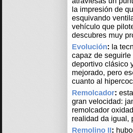
atraviesas un punto
la impresión de qu
esquivando ventila
vehículo que pilo
descubres muy pr
Evolución
:
la tec
capaz de seguirle 
deportivo clásico 
mejorado, pero ese
cuanto al hipercoc
Remolcador
:
esta
gran velocidad: ja
remolcador oxidad
realidad da igual, 
Remolino II
:
hubo 