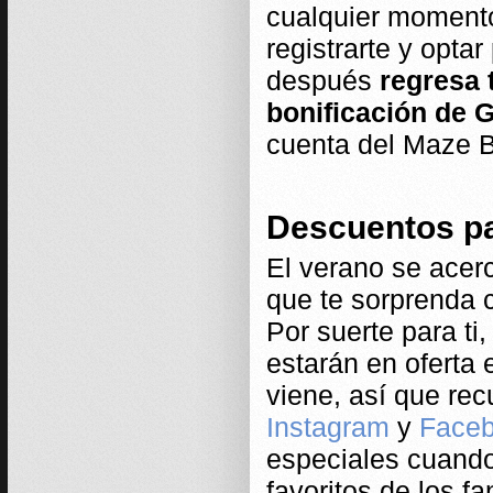
cualquier momen
registrarte y opta
después
regresa t
bonificación de 
cuenta del Maze B
Descuentos pa
El verano se acer
que te sorprenda 
Por suerte para ti
estarán en oferta
viene, así que re
Instagram
y
Face
especiales cuando
favoritos de los f