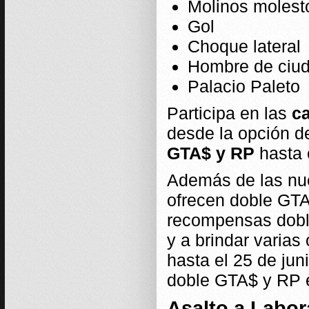
Molinos molest
Gol
Choque lateral
Hombre de ciu
Palacio Paleto
Participa en las
ca
desde la opción d
GTA$ y RP
hasta e
Además de las nuev
ofrecen doble GTA
recompensas dobl
y a brindar varia
hasta el 25 de jun
doble GTA$ y RP 
Asalto a Labo