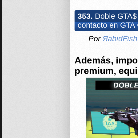
353.
Doble GTA$ y
contacto en GTA 
Por
ЯabidFish
Además, impor
premium, equ