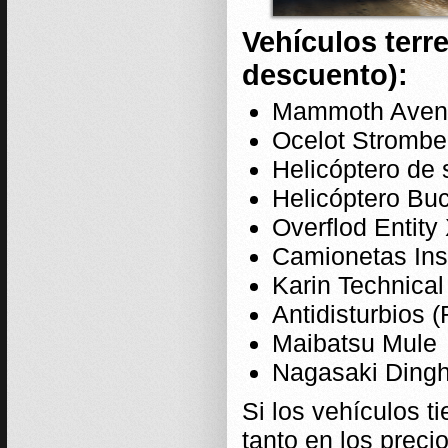
Vehículos terr
descuento):
Mammoth Aven
Ocelot Strombe
Helicóptero de 
Helicóptero Bu
Overflod Entit
Camionetas Ins
Karin Technical
Antidisturbios 
Maibatsu Mule
Nagasaki Ding
Si los vehículos t
tanto en los preci