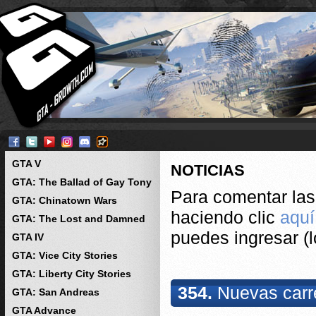
GTA V
NOTICIAS
GTA: The Ballad of Gay Tony
Para comentar las 
GTA: Chinatown Wars
haciendo clic
aquí
GTA: The Lost and Damned
puedes ingresar (l
GTA IV
GTA: Vice City Stories
GTA: Liberty City Stories
354.
Nuevas carre
GTA: San Andreas
GTA Advance