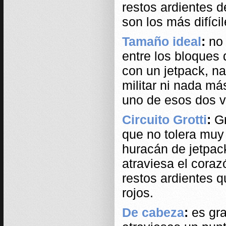
restos ardientes d
son los más difícil
Tamaño ideal
:
no 
entre los bloques
con un jetpack, na
militar ni nada m
uno de esos dos ve
Circuito Grotti
:
Gr
que no tolera muy 
huracán de jetpac
atraviesa el coraz
restos ardientes 
rojos.
De cabeza
:
es gra