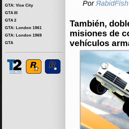
Por
ЯabidFish
GTA: Vice City
GTA III
GTA 2
También, dobl
GTA: London 1961
misiones de c
GTA: London 1969
vehículos ar
GTA