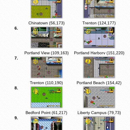
Chinatown (56,173)
Trenton (124,177)
6.
Portland View (109,163)
Portland Harborv (151,220)
7.
Trenton (110,190)
Portland Beach (154,42)
8.
Bedford Point (61,217)
Liberty Campus (79,73)
9.