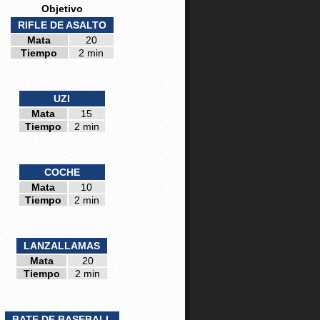
Objetivo
RIFLE DE ASALTO
Mata
20
Tiempo
2 min
UZI
Mata
15
Tiempo
2 min
COCHE
Mata
10
Tiempo
2 min
LANZALLAMAS
Mata
20
Tiempo
2 min
BATE DE BASEBALL