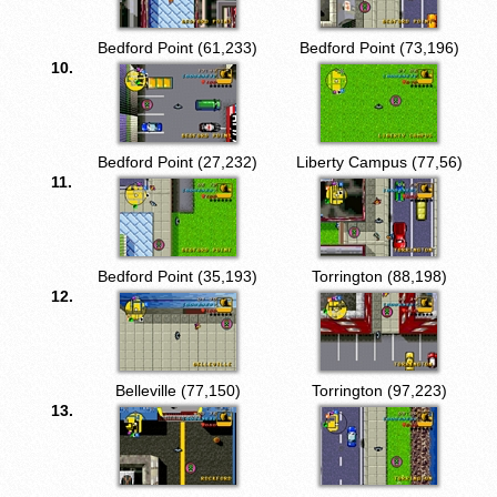
Bedford Point (61,233)
Bedford Point (73,196)
10.
Bedford Point (27,232)
Liberty Campus (77,56)
11.
Bedford Point (35,193)
Torrington (88,198)
12.
Belleville (77,150)
Torrington (97,223)
13.