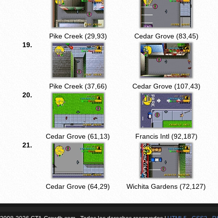
Pike Creek (29,93)
Cedar Grove (83,45)
19.
Pike Creek (37,66)
Cedar Grove (107,43)
20.
Cedar Grove (61,13)
Francis Intl (92,187)
21.
Cedar Grove (64,29)
Wichita Gardens (72,127)