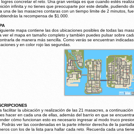
 logres concretar el reto. Una gran ventaja es que cuando estés reali
ición infinita y no tienes que preocuparte por este detalle, pudiendo dis
a una de las masacres contaras con un tiempo limite de 2 minutos, fuer
obtendrás la recompensa de $1.000.
PA
siguiente mapa contiene las dos ubicaciones posibles de todas las masa
a ver el mapa en tamaño completo y también puedes pulsar sobre cada
ontrarla de manera más sencilla. Como verás se encuentran indicadas 
caciones y en color rojo las segundas.
SCRIPCIONES
a facilitar la ubicación y realización de las 21 masacres, a continuació
es hacer en cada una de ellas, además del barrio en que se encuentran
ender cómo funcionan esto es necesario ingresar al modo truco presion
. Podrás ver las coordenadas en la parte inferior derecha de la pantalla
eros con los de la lista para hallar cada reto. Recuerda cada una tien