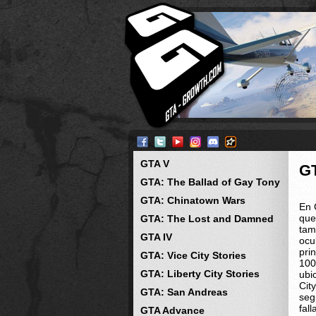
GTA V
G
GTA: The Ballad of Gay Tony
GTA: Chinatown Wars
En 
que
GTA: The Lost and Damned
tam
GTA IV
ocu
pri
GTA: Vice City Stories
100
GTA: Liberty City Stories
ubi
City
GTA: San Andreas
seg
fal
GTA Advance