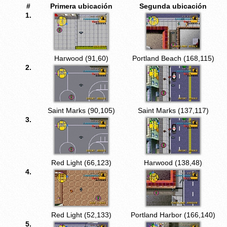
#
Primera ubicación
Segunda ubicación
1.
Harwood (91,60)
Portland Beach (168,115)
2.
Saint Marks (90,105)
Saint Marks (137,117)
3.
Red Light (66,123)
Harwood (138,48)
4.
Red Light (52,133)
Portland Harbor (166,140)
5.