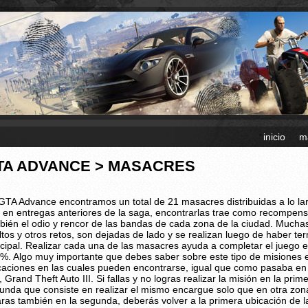
inicio
m
TA ADVANCE > MASACRES
GTA Advance encontramos un total de 21 masacres distribuidas a lo larg
 en entregas anteriores de la saga, encontrarlas trae como recompen
bién el odio y rencor de las bandas de cada zona de la ciudad. Muchas
ltos y otros retos, son dejadas de lado y se realizan luego de haber ter
ncipal. Realizar cada una de las masacres ayuda a completar el juego en
%. Algo muy importante que debes saber sobre este tipo de misiones e
caciones en las cuales pueden encontrarse, igual que como pasaba en la
, Grand Theft Auto III. Si fallas y no logras realizar la misión en la pri
unda que consiste en realizar el mismo encargue solo que en otra zona
laras también en la segunda, deberás volver a la primera ubicación de