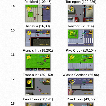
Rockford (109,43)
Torrington (122,226)
14.
Aspatria (16,39)
Newport (79,114)
15.
Francis Intl (18,201)
Pike Creek (19,104)
16.
Francis Intl (50,150)
Wichita Gardens (66,96)
17.
Pike Creek (30,141)
Pike Creek (43,77)
18.