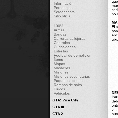
que
Información
mun
Personajes
cad
Screenshots
no 
Sitio oficial
MA
100%
El 
Armas
par
Bandas
enc
Carreras callejeras
ubi
Controles
Curiosidades
Estrellas
Football de demolición
Ítems
Mapas
Masacres
Misiones
Misiones secundarias
Paquetes ocultos
Rampas de salto
Trucos
DE
Vehículos
Par
GTA: Vice City
deb
ent
GTA III
vez
GTA 2
núm