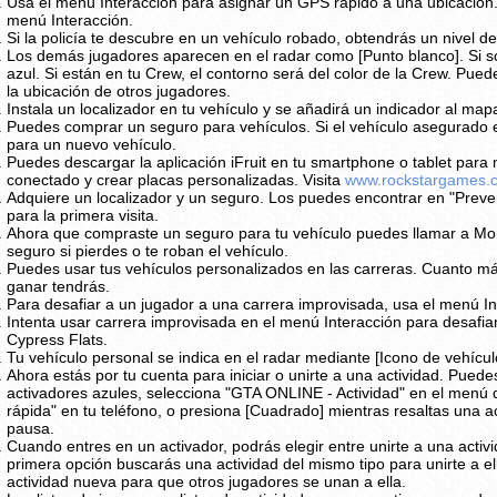
Usa el menú Interacción para asignar un GPS rápido a una ubicación.
menú Interacción.
Si la policía te descubre en un vehículo robado, obtendrás un nivel 
Los demás jugadores aparecen en el radar como [Punto blanco]. Si s
azul. Si están en tu Crew, el contorno será del color de la Crew. Pue
la ubicación de otros jugadores.
Instala un localizador en tu vehículo y se añadirá un indicador al map
Puedes comprar un seguro para vehículos. Si el vehículo asegurado 
para un nuevo vehículo.
Puedes descargar la aplicación iFruit en tu smartphone o tablet para 
conectado y crear placas personalizadas. Visita
www.rockstargames.
Adquiere un localizador y un seguro. Los puedes encontrar en "Preve
para la primera visita.
Ahora que compraste un seguro para tu vehículo puedes llamar a Mor
seguro si pierdes o te roban el vehículo.
Puedes usar tus vehículos personalizados en las carreras. Cuanto má
ganar tendrás.
Para desafiar a un jugador a una carrera improvisada, usa el menú In
Intenta usar carrera improvisada en el menú Interacción para desafiar
Cypress Flats.
Tu vehículo personal se indica en el radar mediante [Icono de vehícul
Ahora estás por tu cuenta para iniciar o unirte a una actividad. Pued
activadores azules, selecciona "GTA ONLINE - Actividad" en el menú 
rápida" en tu teléfono, o presiona [Cuadrado] mientras resaltas una 
pausa.
Cuando entres en un activador, podrás elegir entre unirte a una activi
primera opción buscarás una actividad del mismo tipo para unirte a e
actividad nueva para que otros jugadores se unan a ella.