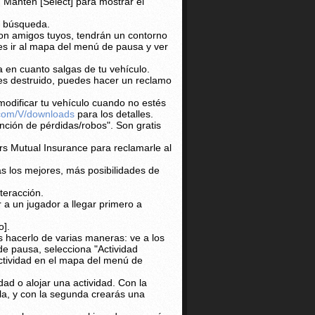
 Mantén [Select] para mostrar el
de búsqueda.
on amigos tuyos, tendrán un contorno
des ir al mapa del menú de pausa y ver
a en cuanto salgas de tu vehículo.
es destruido, puedes hacer un reclamo
modificar tu vehículo cuando no estés
com/V/downloads
para los detalles.
nción de pérdidas/robos". Son gratis
s Mutual Insurance para reclamarle al
s los mejores, más posibilidades de
teracción.
 a un jugador a llegar primero a
o].
es hacerlo de varias maneras: ve a los
de pausa, selecciona "Actividad
actividad en el mapa del menú de
dad o alojar una actividad. Con la
lla, y con la segunda crearás una