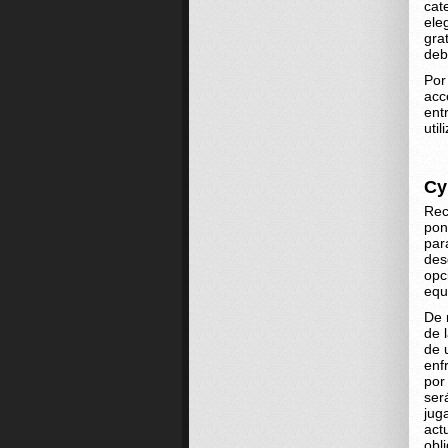
cat
ele
gra
deb
Por
acc
ent
util
Cy
Rec
pon
par
des
opc
equ
De 
de 
de 
enf
por
ser
jug
act
obl