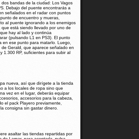
e dos bandas de la ciudad: Los Vagos
GPS. Debajo del puente encontrarás a
cen señalados en el radar con puntos
l punto de encuentro y mueras,
unto al puente ignorando a los enemigos
 que está siendo llevado por uno de
 que hay al lado y continúa
parar (pulsando L1 en PS3). El punto
ra en ese punto para matarlo. Luego,
to de Gerald, que aparece señalado en
y 1.300 RP, suficientes para subir al
a nueva, así que dirígete a la tienda
o a los locales de ropa sino que
na vez en el lugar, deberás equipar
ccesorios, accesorios para la cabeza,
do el pack Playero previamente,
la consigna sin gastar dinero.
ere asaltar las tiendas repartidas por
ión de Lamar, para aceptarla, pulsa