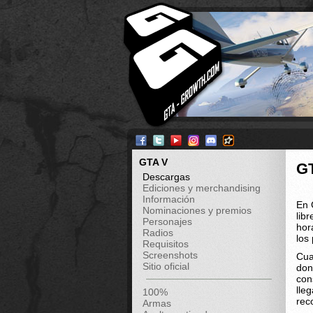
GTA V
G
Descargas
Ediciones y merchandising
Información
En 
Nominaciones y premios
lib
Personajes
hor
Radios
los
Requisitos
Screenshots
Cua
Sitio oficial
don
con
lle
100%
rec
Armas