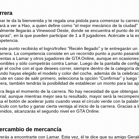
rrera
ar te da la bienvenida y te regala una pistola para comenzar tu carrer
vará a ver a Hao, a quien define como "el mejor mecánico de la ciudad" 
almente llegarás a Vinewood Oeste, donde se encuentra el punto de in
pras", en la que pueden participar de 1 a 8 jugadores. Acércate a la est
petencia.
este punto recibirás el logro/trofeo "Recién llegado" y te entregarán u
carrera. La competencia consiste en un recorrido punto a punto pasand
rentas a Lamar y otros jugadores de GTA Online, aunque en ocasiones
ponibles y sólo competirás contra Lamar. Luego de la pantalla de confi
gir el coche con el que desees correr, siempre dentro de la categoría 
ndo hayas elegido el modelo y color del coche, además de la celebra
cute en caso de salir primero, selecciona la opción "Confirmar" y luego
rera, también tendrás la posibilidad de establecer un monto para las a
ra llega el momento de la carrera. No hay necesidad de que obtengas e
orial, aunque mientras mejor sea tu resultado, mayor será la recompens
sa el botón de acelerar justo cuando veas el círculo verde con la palabr
ículo con turbo y ganar cierta ventaja al inicio de la carrera. Gracias a
enidos, alcanzarás el segundo nivel en GTA Online.
tercambio de mercancía
verás a encontrarte con Lamar. Esta vez, él te dice que su amigo Geral