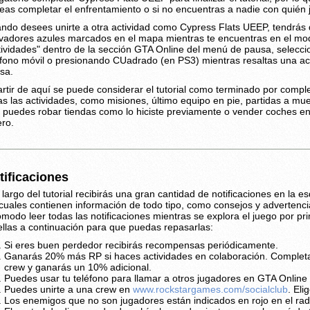
eas completar el enfrentamiento o si no encuentras a nadie con quién 
ndo desees unirte a otra actividad como Cypress Flats UEEP, tendrás di
ivadores azules marcados en el mapa mientras te encuentras en el modo
tividades" dentro de la sección GTA Online del menú de pausa, selecci
éfono móvil o presionando CUadrado (en PS3) mientras resaltas una ac
sa.
artir de aquí se puede considerar el tutorial como terminado por compl
as las actividades, como misiones, último equipo en pie, partidas a mu
 puedes robar tiendas como lo hiciste previamente o vender coches 
ero.
tificaciones
o largo del tutorial recibirás una gran cantidad de notificaciones en la e
 cuales contienen información de todo tipo, como consejos y advertenc
ómodo leer todas las notificaciones mientras se explora el juego por 
ellas a continuación para que puedas repasarlas:
Si eres buen perdedor recibirás recompensas periódicamente.
Ganarás 20% más RP si haces actividades en colaboración. Completa
crew y ganarás un 10% adicional.
Puedes usar tu teléfono para llamar a otros jugadores en GTA Online 
Puedes unirte a una crew en
www.rockstargames.com/socialclub
. El
Los enemigos que no son jugadores están indicados en rojo en el rad