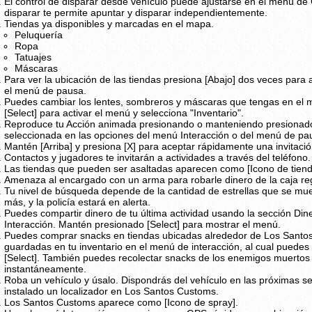
El control de disparar desde vehículo puede ajustarse en el menú de 
disparar te permite apuntar y disparar independientemente.
Tiendas ya disponibles y marcadas en el mapa.
Peluquería
Ropa
Tatuajes
Máscaras
Para ver la ubicación de las tiendas presiona [Abajo] dos veces para 
el menú de pausa.
Puedes cambiar los lentes, sombreros y máscaras que tengas en el 
[Select] para activar el menú y selecciona "Inventario".
Reproduce tu Acción animada presionando o manteniendo presionado 
seleccionada en las opciones del menú Interacción o del menú de pa
Mantén [Arriba] y presiona [X] para aceptar rápidamente una invitació
Contactos y jugadores te invitarán a actividades a través del teléfono.
Las tiendas que pueden ser asaltadas aparecen como [Icono de tiend
Amenaza al encargado con un arma para robarle dinero de la caja reg
Tu nivel de búsqueda depende de la cantidad de estrellas que se mues
más, y la policía estará en alerta.
Puedes compartir dinero de tu última actividad usando la sección Din
Interacción. Mantén presionado [Select] para mostrar el menú.
Puedes comprar snacks en tiendas ubicadas alrededor de Los Santos,
guardadas en tu inventario en el menú de interacción, al cual pued
[Select]. También puedes recolectar snacks de los enemigos muertos
instantáneamente.
Roba un vehículo y úsalo. Dispondrás del vehículo en las próximas se
instalado un localizador en Los Santos Customs.
Los Santos Customs aparece como [Icono de spray].