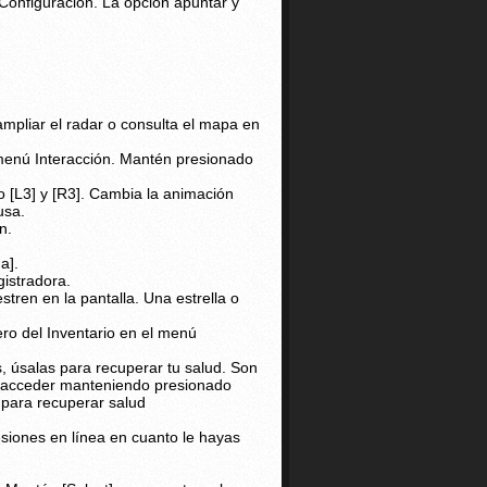
Configuración. La opción apuntar y
ampliar el radar o consulta el mapa en
menú Interacción. Mantén presionado
[L3] y [R3]. Cambia la animación
usa.
n.
a].
istradora.
tren en la pantalla. Una estrella o
ero del Inventario en el menú
 úsalas para recuperar tu salud. Son
es acceder manteniendo presionado
 para recuperar salud
siones en línea en cuanto le hayas