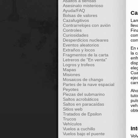
Asaltos a tiendas
Asesinato misterioso
Ayuda/FAQ
Ca
Bolsas de valores
Cazafugitivos
Lam
Contrarrelojes con avión
lle
Controles
Fin
Curiosidades
com
Desperdicios nucleares
com
Eventos aleatorios
En 
Extraños y locos
la 
Fragmentos de la carta
enf
Letreros de "En venta"
dis
Logros y trofeos
ele
Mapas
Cua
Misiones
eje
Mosaicos de chango
car
Partes de la nave espacial
Peyotes
Aho
Piezas del submarino
tut
Saltos acrobáticos
pul
Saltos en paracaídas
veh
Sitios web
obt
Tratados de Epsilon
Trucos
Vehículos
In
Vuelos a cuchillo
Vuelos bajo el puente
Vol