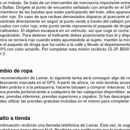
a un trabajo. Se trata de un intercambio de mercancía importante entr
os Ballas. Dirígete al punto de encuentro señalado con amarillo en el 
 miembros de las bandas que están participando del trato, ellos apare
color rojo. En caso de que recibas demasiados disparos al acercarte a
céntrate directamente en seguir al punto verde a través del callejón j
cados con color rojo; este punto verde representa el paquete de droga
 traficantes. El objetivo escapará en un vehículo, así que coge el coche
siguiéndolo. Para detener al traficante debes posicionarte tras él y dis
mira se tornará rojo cuando estés apuntándole al sujeto, mantén la mi
e el paquete de droga que ha caído a la calle y llévalo al departamen
GPS con color amarillo. Por completar esta misión recibirás 15 JP, $500 
l 3.
mbio de ropa
 recomendación de Lamar, tu siguiente tarea será conseguir algo de rop
descuento marcada en el GPS. A partir de ahora, no sólo tendrás acces
bién podrás ir a la peluquería, hacerte tatuajes y comprar máscaras. U
una prenda perteneciente a cualquiera de las categorías disponibles: a
tes, prendas inferiores, prendas superiores y zapatos. Si has descarga
des utilizar las prendas gratuitas incluidas en el mismo para completar 
alto a tienda
ontinuación recibirás una llamada telefónica de Lamar. Esta vez, te sugi
ciudad para ganar dinero fácil. Recibirás una notificación por la invitac