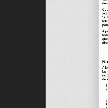
des
Cua
act
"Ac
tel
pau
A p
tod
que
din
No
A l
las
inc
de 