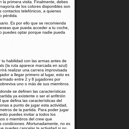
 la primera visita. Finalmente, debes
 mayoría de los colores disponibles son
 contactos telefónicos, a quienes
o pérdida.
suario. Es por ello que se recomienda
 deseas que pueda acceder a tu coche,
w o puedes optar porque nadie pueda
 tu habilidad con las armas antes de
lats (la ruta aparece marcada en azul)
rirá realizar una carrera improvisada
dor a llegar primero al lugar, esto es
 armado entre 2 y 8 jugadores por
 sobreviva uno o más de sus miembros.
a donde se definen las características
artida ya existente o ser el anfitrión
 que defina las características del
nas a punto de jugar esta actividad,
ámetros de la partida. Para poder jugar
esto puedes invitar a todos los
migos o miembros del crew que
s condiciones. Afortunadamente, no es
que puedes cancelar la actividad si no