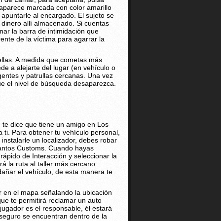
 aparece marcada con color amarillo
a apuntarle al encargado. El sujeto se
 dinero allí almacenado. Si cuentas
lenar la barra de intimidación que
ente de la víctima para agarrar la
rellas. A medida que cometas más
de a alejarte del lugar (en vehículo o
gentes y patrullas cercanas. Una vez
que el nivel de búsqueda desaparezca.
 te dice que tiene un amigo en Los
i. Para obtener tu vehículo personal,
instalarle un localizador, debes robar
s Santos Customs. Cuando hayas
ápido de Interacción y seleccionar la
 la ruta al taller más cercano
ñar el vehículo, de esta manera te
dor en el mapa señalando la ubicación
ue te permitirá reclamar un auto
jugador es el responsable, él estará
l seguro se encuentran dentro de la