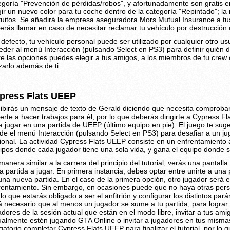
egoría "Prevención de pérdidas/robos", y afortunadamente son gratis en
gir un nuevo color para tu coche dentro de la categoría "Repintado"; la
tuitos. Se añadirá la empresa aseguradora Mors Mutual Insurance a tus
erás llamar en caso de necesitar reclamar tu vehículo por destrucción 
 defecto, tu vehículo personal puede ser utilizado por cualquier otro u
eder al menú Interacción (pulsando Select en PS3) para definir quién
re las opciones puedes elegir a tus amigos, a los miembros de tu cre
izarlo además de ti.
press Flats UEEP
ibirás un mensaje de texto de Gerald diciendo que necesita comprobar
erte a hacer trabajos para él, por lo que deberás dirigirte a Cypress F
a jugar en una partida de UEEP (último equipo en pie). El juego te suge
de el menú Interacción (pulsando Select en PS3) para desafiar a un juga
ional. La actividad Cypress Flats UEEP consiste en un enfrentamiento
ipos donde cada jugador tiene una sola vida, y gana el equipo donde
manera similar a la carrera del principio del tutorial, verás una pantall
la partida a jugar. En primera instancia, debes optar entre unirte a una p
una nueva partida. En el caso de la primera opción, otro jugador será el
rentamiento. Sin embargo, en ocasiones puede que no haya otras perso
 lo que estarás obligado a ser el anfitrión y configurar los distintos par
á necesario que al menos un jugador se sume a tu partida, para lograr 
adores de la sesión actual que están en el modo libre, invitar a tus a
ualmente estén jugando GTA Online o invitar a jugadores en tus misma
igatorio completar Cypress Flats UEEP para finalizar el tutorial, por lo 