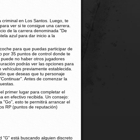
a criminal en Los Santos. Luego, te
para ver si te consigue una carrera.
icio de la carrera denominada "De
ela azul para dar inicio a la
n coche para que puedas participar de
o por 35 puntos de control donde te
 puede no haber otros jugadores
guración podrás ver las opciones para
de vehículos previamente establecida.
ción que deseas que tu personaje
 "Continuar". Antes de comenzar la
puestas.
l primer lugar para completar el
a en efectivo recibida. Un consejo:
a "Go", esto te permitirá arrancar el
 los RP (puntos de reputación)
d "G" está buscando alguien discreto