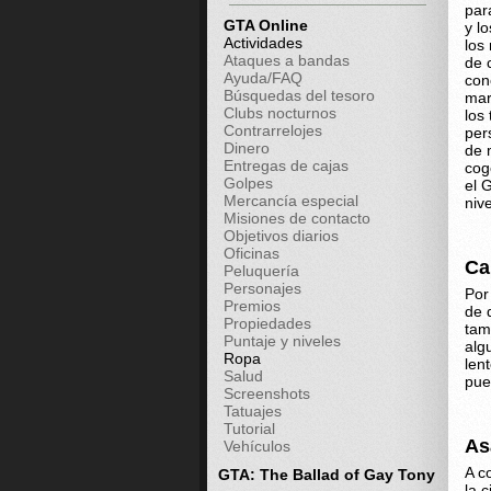
par
GTA Online
y l
Actividades
los
Ataques a bandas
de 
Ayuda/FAQ
con
Búsquedas del tesoro
mar
Clubs nocturnos
los
Contrarrelojes
per
Dinero
de 
Entregas de cajas
cog
Golpes
el 
Mercancía especial
nive
Misiones de contacto
Objetivos diarios
Oficinas
Ca
Peluquería
Personajes
Por
Premios
de 
Propiedades
tam
Puntaje y niveles
alg
Ropa
len
Salud
pue
Screenshots
Tatuajes
Tutorial
As
Vehículos
A c
GTA: The Ballad of Gay Tony
la 