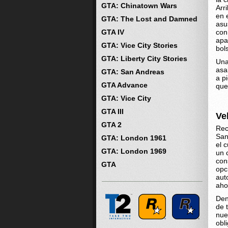
GTA: Chinatown Wars
Arr
en 
GTA: The Lost and Damned
asu
GTA IV
con
apa
GTA: Vice City Stories
bol
GTA: Liberty City Stories
Una
asa
GTA: San Andreas
a p
GTA Advance
que
GTA: Vice City
GTA III
Ve
GTA 2
Rec
San
GTA: London 1961
el 
GTA: London 1969
un 
con
GTA
opc
aut
aho
Den
de 
nue
obl