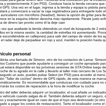
iba y posteriormente X (en PS3). Conduce hacia la tienda cercana que
el GPS. Una vez en el lugar, ingresa a la tienda y equipa tu pistola par
stará y comenzará a vaciar la caja registradora para entregarte todo el
 auriculares con micrófono (
headset
), tienes la opción de gritar para l
rece en la esquina inferior derecha más rápidamente. Párate justo enfr
sa de dinero tan pronto como él la deje caer.
 vez que asaltaste la tienda obtendrás un nivel de búsqueda de 2 est
ltos en la misma sesión, la cantidad de estrellas irá aumentando. Proce
ie escondiéndote en callejones) para salir del campo de visión de los a
 el radar deje de parpadear en rojo y azul, mantén tu posición hasta 
hículo personal
ibirás una llamada de Simeon, otro de los contactos de Lamar. Simeon
tos Customs que puede ayudarte a conseguir un coche apropiado para t
cual estará disponible en las próximas sesiones de GTA Online luego de 
coche de tu agrado en la calle y llevarlo al taller más cercano de Lo
seguido un auto, puedes pulsar Select (en PS3) para acceder al menú r
ión "Taller de coches" dentro de GPS rápido, de esta manera se marcará
omáticamente. Es recomendable que conduzcas con cuidado para no da
rrarás los costos de reparación a la hora de modificar tu coche.
tro del taller deberás adquirir un localizador, el cual añade un indica
tu vehículo cuando salgas de él. También deberás adquirir un seguro, q
vo y exactamente igual en caso de que el tuyo sea destrozado (si otro 
igado a pagar los costos de restauración). Tanto el localizador como e