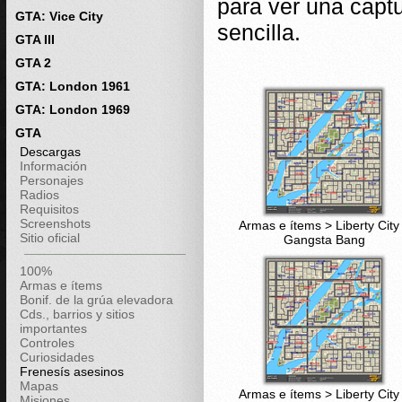
para ver una capt
GTA: Vice City
sencilla.
GTA III
GTA 2
GTA: London 1961
GTA: London 1969
GTA
Descargas
Información
Personajes
Radios
Requisitos
Screenshots
Armas e ítems > Liberty City
Sitio oficial
Gangsta Bang
100%
Armas e ítems
Bonif. de la grúa elevadora
Cds., barrios y sitios
importantes
Controles
Curiosidades
Frenesís asesinos
Mapas
Armas e ítems > Liberty City
Misiones