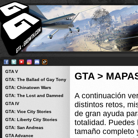
GTA V
GTA > MAPA
GTA: The Ballad of Gay Tony
GTA: Chinatown Wars
A continuación ve
GTA: The Lost and Damned
distintos retos, m
GTA IV
GTA: Vice City Stories
de gran ayuda par
GTA: Liberty City Stories
totalidad. Puedes 
GTA: San Andreas
tamaño completo 
GTA Advance