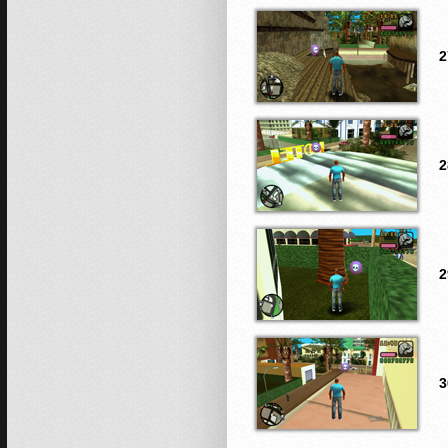
2
2
2
3