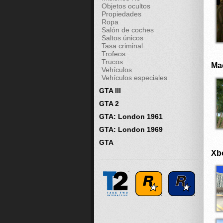
Objetos ocultos
Propiedades
Ropa
Salón de coches
Saltos únicos
Tasa criminal
Trofeos
Trucos
Ma
Vehículos
Vehículos especiales
GTA III
GTA 2
GTA: London 1961
GTA: London 1969
GTA
Xb