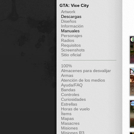
GTA: Vice City
Artwork
Descargas
Diseños
Información
Manuales
Personajes
Radios
Requisitos
Screenshots
Sitio oficial
100%
Almacenes para desvalijar
Armas
Atención de los medios
Ayuda/FAQ
Bandas
Controles
Curiosidades
Estrellas
Horas de vuelo
Ítems
Mapas
Masacres
Misiones
Misiones R3