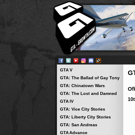
GTA V
G
GTA: The Ballad of Gay Tony
GTA: Chinatown Wars
Of
GTA: The Lost and Damned
10t
GTA IV
GTA: Vice City Stories
GTA: Liberty City Stories
GTA: San Andreas
GTA Advance