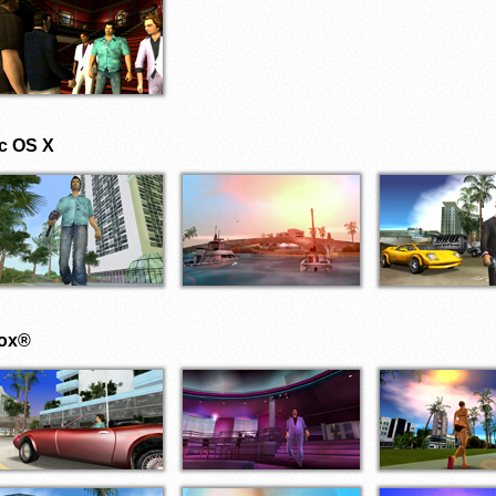
c OS X
ox®