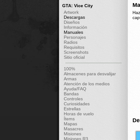
Ma
GTA: Vice City
Artwork
Haz
Descargas
cap
Diseños
Información
Manuales
Personajes
Radios
Requisitos
Screenshots
Sitio oficial
100%
Almacenes para desvalijar
Armas
Atención de los medios
Ayuda/FAQ
Bandas
Controles
Curiosidades
Estrellas
Horas de vuelo
Ítems
De
Mapas
Masacres
Misiones
Misiones R3