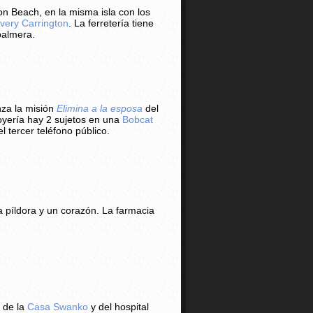
on Beach, en la misma isla con los
very Carrington
. La ferretería tiene
palmera.
nza la misión
Elimina a la esposa
del
joyería hay 2 sujetos en una
Bobcat
l tercer teléfono público.
a píldora y un corazón. La farmacia
 de la
Casa Swanko
y del hospital