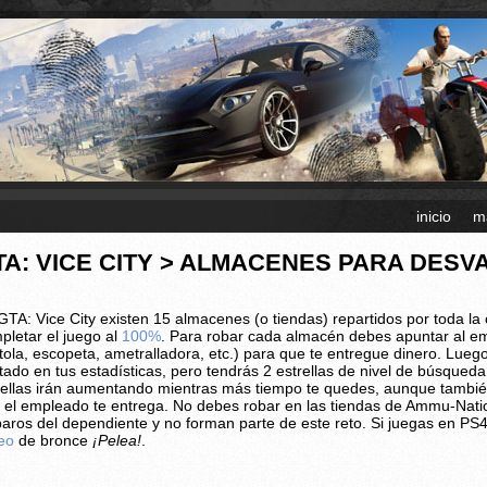
inicio
m
TA: VICE CITY > ALMACENES PARA DESV
GTA: Vice City existen 15 almacenes (o tiendas) repartidos por toda la
pletar el juego al
100%
. Para robar cada almacén debes apuntar al 
stola, escopeta, ametralladora, etc.) para que te entregue dinero. Lueg
tado en tus estadísticas, pero tendrás 2 estrellas de nivel de búsqued
rellas irán aumentando mientras más tiempo te quedes, aunque tambié
 el empleado te entrega. No debes robar en las tiendas de Ammu-Natio
paros del dependiente y no forman parte de este reto. Si juegas en PS4,
feo
de bronce
¡Pelea!
.