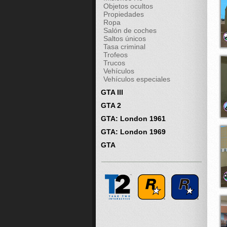
Objetos ocultos
Propiedades
Ropa
Salón de coches
Saltos únicos
Tasa criminal
Trofeos
Trucos
Vehículos
Vehículos especiales
GTA III
GTA 2
GTA: London 1961
GTA: London 1969
GTA