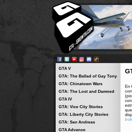
GTA V
G
GTA: The Ballad of Gay Tony
GTA: Chinatown Wars
En 
com
GTA: The Lost and Damned
(pi
GTA IV
con
est
GTA: Vice City Stories
que
GTA: Liberty City Stories
dis
tro
GTA: San Andreas
GTA Advance