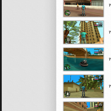
7
7
7
7