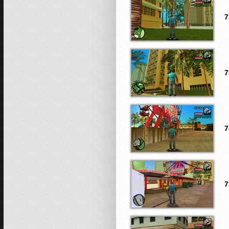
7
7
7
7