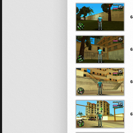
6
6
6
6