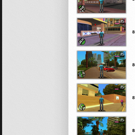
8
8
8
8