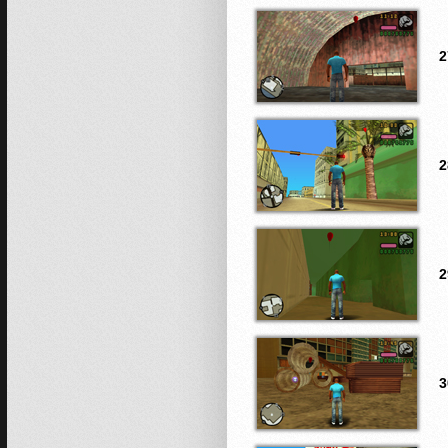
2
2
2
3