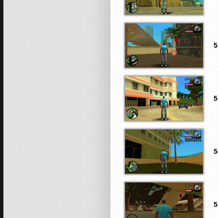
5
5
5
5