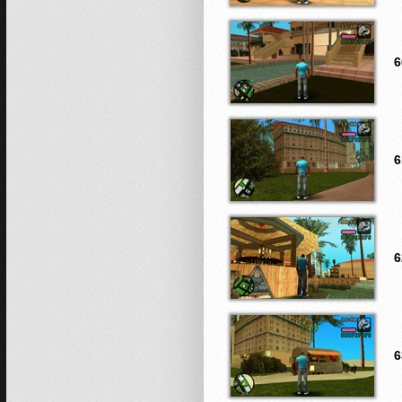
6
6
6
6