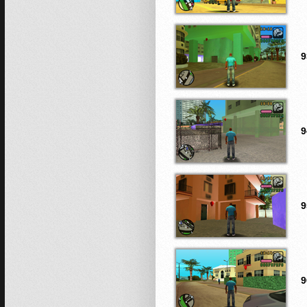
9
9
9
9