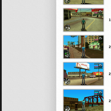
1
2
2
2