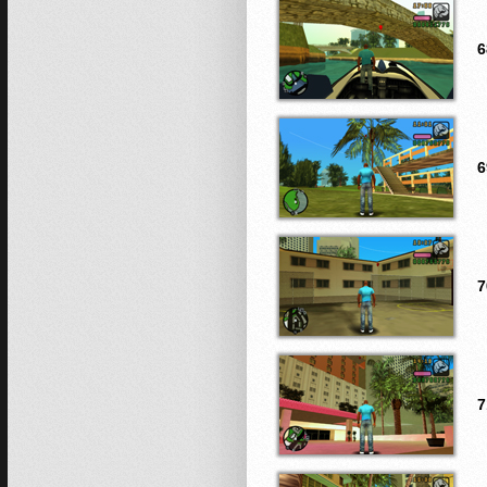
6
6
7
7