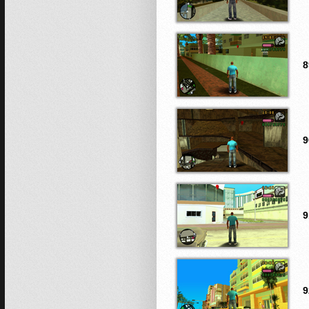
8
9
9
9