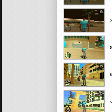
5
5
5
5