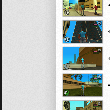
3
4
4
4