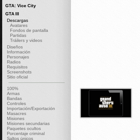
GTA: Vice City
GTA III
Descargas
Avatares
Fondos de pantalla
Partidas
Tráilers y videos
Diseños
Información
Personajes
Radios
Requisitos
Screenshots
Sitio oficial
100%
Armas
Bandas
Controles
Importación/Exportación
Masacres
Misiones
Misiones secundarias
Paquetes ocultos
Porcentaje criminal
Saltos únicos