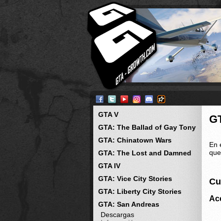
GTA V
G
GTA: The Ballad of Gay Tony
GTA: Chinatown Wars
En 
que
GTA: The Lost and Damned
GTA IV
GTA: Vice City Stories
Cu
GTA: Liberty City Stories
Ac
GTA: San Andreas
Descargas