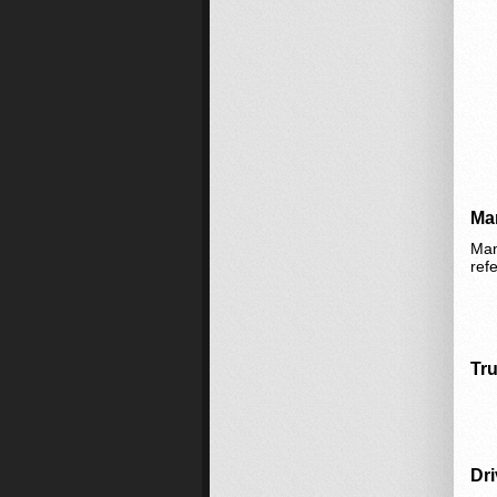
Ma
Man
ref
Tr
Dri