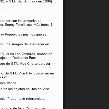
 2001 y GTA: San Andreas en 1996).
e póker con los artworks de
, Sonny Forelli, etc. Más fotos: 1,
rry Popper, los mismos que se
 con una imagen del atardecer en
dy Suxx en Las Venturas, ambos de
tuajes de Redsands East.
ogo de GTA: Vice City, al parecer
xx de GTA: Vice City, puede ser en
cks".
ance Vance.
a en los objetos ocultos de Vice
ction", que hace referencia al
la radio de Vice City. También