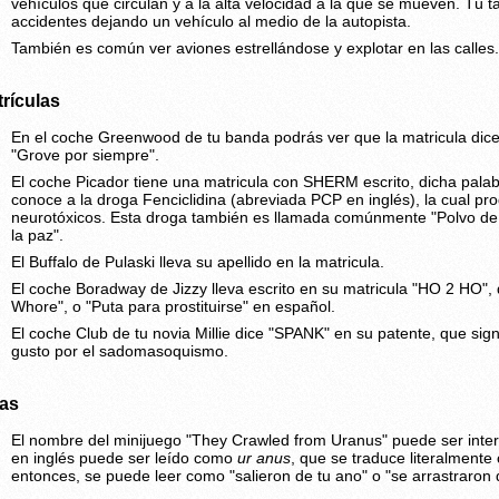
vehículos que circulan y a la alta velocidad a la que se mueven. Tú
accidentes dejando un vehículo al medio de la autopista.
También es común ver aviones estrellándose y explotar en las calles.
rículas
En el coche Greenwood de tu banda podrás ver que la matricula d
"Grove por siempre".
El coche Picador tiene una matricula con SHERM escrito, dicha pala
conoce a la droga Fenciclidina (abreviada PCP en inglés), la cual pr
neurotóxicos. Esta droga también es llamada comúnmente "Polvo de á
la paz".
El Buffalo de Pulaski lleva su apellido en la matricula.
El coche Boradway de Jizzy lleva escrito en su matricula "HO 2 HO"
Whore", o "Puta para prostituirse" en español.
El coche Club de tu novia Millie dice "SPANK" en su patente, que sign
gusto por el sadomasoquismo.
ras
El nombre del minijuego "They Crawled from Uranus" puede ser inte
en inglés puede ser leído como
ur anus
, que se traduce literalmente
entonces, se puede leer como "salieron de tu ano" o "se arrastraron 