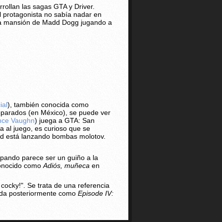
ollan las sagas GTA y Driver.
protagonista no sabía nadar en
 la mansión de Madd Dogg jugando a
ial
), también conocida como
eparados (en México), se puede ver
nce Vaughn
) juega a GTA: San
 al juego, es curioso que se
ad está lanzando bombas molotov.
lpando parece ser un guiño a la
conocido como
Adiós, muñeca
en
t cocky!". Se trata de una referencia
ida posteriormente como
Episode IV: