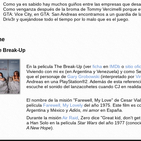
Como ya es sabido hay muchos guiños entre las empresas que desarr
Como venganza después de la broma de Tommy Vercimelli porque el 
GTA: Vice City, en GTA: San Andreas encontramos a un guardia de
Driv3r y quejándose todo el tiempo por lo malo que es el juego.
ne
e Break-Up
En la pelicula The Break-Up (ver
ficha
en
IMDb
o
sitio ofic
Viviendo con mi ex (en Argentina y Venezuela) y como S
que el personaje de
Gary Grobowski
(interpretado por
Vi
Andreas en una PlayStation®2. Además de esta referencia
escuche el sonido del lanzacohetes cuando CJ en realid
El nombre de la misión "Farewell, My Love" de Cesar Via
película
Farewell, My Lovely
del año 1975. Este film es 
Argentina y México y
Adiós, mi amor
en España.
Durante la misión
Air Raid
, Zero dice "Great kid, don't ge
a Han Solo en la película
Star Wars
del año 1977 (conoc
A New Hope
).