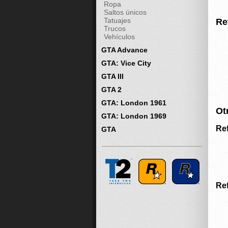
Ropa
Saltos únicos
Tatuajes
Re
Trucos
Vehículos
GTA Advance
GTA: Vice City
GTA III
GTA 2
GTA: London 1961
Ot
GTA: London 1969
Re
GTA
Ref