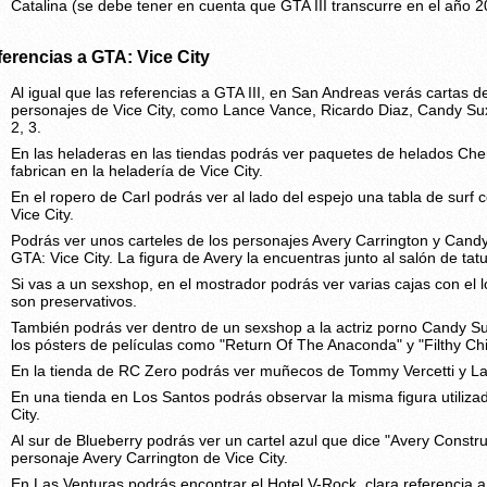
Catalina (se debe tener en cuenta que GTA III transcurre en el año
erencias a GTA: Vice City
Al igual que las referencias a GTA III, en San Andreas verás cartas d
personajes de Vice City, como Lance Vance, Ricardo Diaz, Candy Suxx
2, 3.
En las heladeras en las tiendas podrás ver paquetes de helados Che
fabrican en la heladería de Vice City.
En el ropero de Carl podrás ver al lado del espejo una tabla de surf
Vice City.
Podrás ver unos carteles de los personajes Avery Carrington y Can
GTA: Vice City. La figura de Avery la encuentras junto al salón de ta
Si vas a un sexshop, en el mostrador podrás ver varias cajas con el l
son preservativos.
También podrás ver dentro de un sexshop a la actriz porno Candy Su
los pósters de películas como "Return Of The Anaconda" y "Filthy Chi
En la tienda de RC Zero podrás ver muñecos de Tommy Vercetti y L
En una tienda en Los Santos podrás observar la misma figura utilizad
City.
Al sur de Blueberry podrás ver un cartel azul que dice "Avery Constru
personaje Avery Carrington de Vice City.
En Las Venturas podrás encontrar el Hotel V-Rock, clara referencia a 