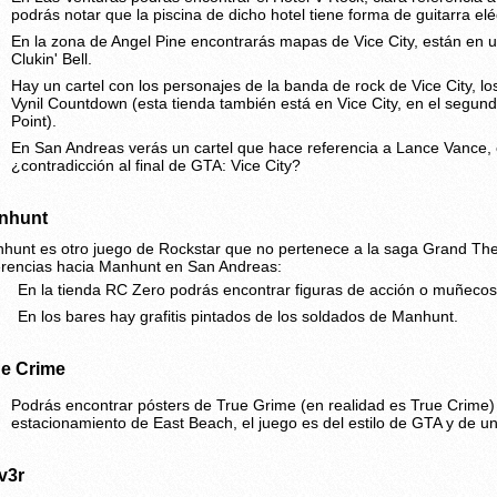
podrás notar que la piscina de dicho hotel tiene forma de guitarra eléc
En la zona de Angel Pine encontrarás mapas de Vice City, están en 
Clukin' Bell.
Hay un cartel con los personajes de la banda de rock de Vice City, lo
Vynil Countdown (esta tienda también está en Vice City, en el segun
Point).
En San Andreas verás un cartel que hace referencia a Lance Vance, el
¿contradicción al final de GTA: Vice City?
nhunt
hunt es otro juego de Rockstar que no pertenece a la saga Grand The
erencias hacia Manhunt en San Andreas:
En la tienda RC Zero podrás encontrar figuras de acción o muñeco
En los bares hay grafitis pintados de los soldados de Manhunt.
ue Crime
Podrás encontrar pósters de True Grime (en realidad es True Crime) 
estacionamiento de East Beach, el juego es del estilo de GTA y de 
v3r