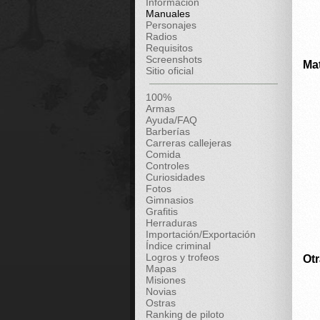
Información
Manuales
Personajes
Radios
Requisitos
Screenshots
Mat
Sitio oficial
100%
Armas
Ayuda/FAQ
Barberías
Carreras callejeras
Comida
Controles
Curiosidades
Fotos
Gimnasios
Grafitis
Herraduras
Importación/Exportación
Índice criminal
Logros y trofeos
Ot
Mapas
Misiones
Novias
Ostras
Ranking de piloto