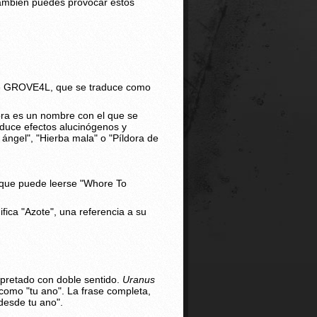
 también puedes provocar estos
ice GROVE4L, que se traduce como
bra es un nombre con el que se
oduce efectos alucinógenos y
ngel", "Hierba mala" o "Píldora de
, que puede leerse "Whore To
ifica "Azote", una referencia a su
rpretado con doble sentido.
Uranus
 como "tu ano". La frase completa,
desde tu ano".