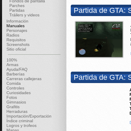
Fondos de pantalla
Parches
Partida de GTA: 
Partidas
Tráilers y videos
Información
Manuales
Personajes
Radios
Requisitos
Screenshots
Sitio oficial
100%
Armas
Ayuda/FAQ
Barberías
Partida de GTA: 
Carreras callejeras
Comida
Controles
Curiosidades
Fotos
Gimnasios
Grafitis
Herraduras
Importación/Exportación
Índice criminal
Logros y trofeos
Mapas