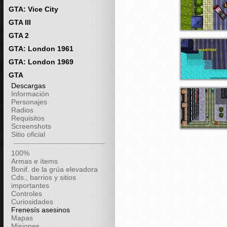
GTA: Vice City
GTA III
GTA 2
GTA: London 1961
GTA: London 1969
GTA
Descargas
Información
Personajes
Radios
Requisitos
Screenshots
Sitio oficial
100%
Armas e ítems
Bonif. de la grúa elevadora
Cds., barrios y sitios
importantes
Controles
Curiosidades
Frenesís asesinos
Mapas
Misiones