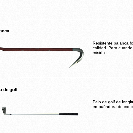
anca
Resistente palanca f
calidad. Para cuando
misión.
o de golf
Palo de golf de longi
empuñadura de caucho