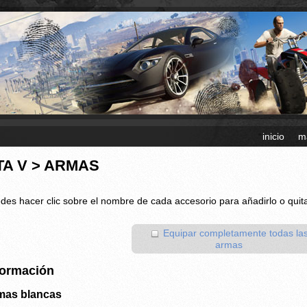
inicio
m
TA V > ARMAS
des hacer clic sobre el nombre de cada accesorio para añadirlo o quita
Equipar completamente todas la
armas
formación
mas blancas