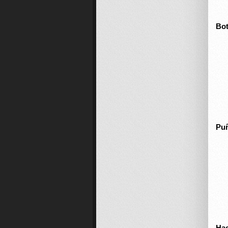
Bot
Puñ
Ha