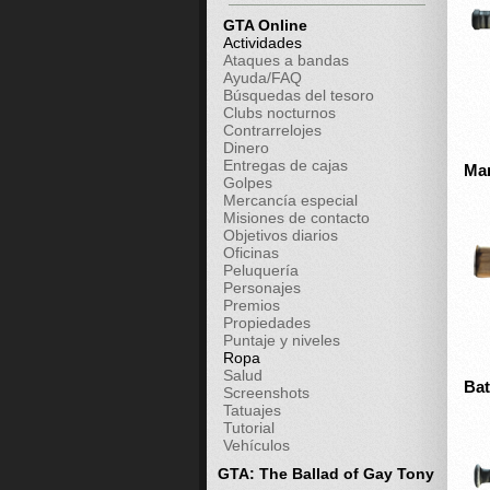
GTA Online
Actividades
Ataques a bandas
Ayuda/FAQ
Búsquedas del tesoro
Clubs nocturnos
Contrarrelojes
Dinero
Entregas de cajas
Mar
Golpes
Mercancía especial
Misiones de contacto
Objetivos diarios
Oficinas
Peluquería
Personajes
Premios
Propiedades
Puntaje y niveles
Ropa
Salud
Bat
Screenshots
Tatuajes
Tutorial
Vehículos
GTA: The Ballad of Gay Tony