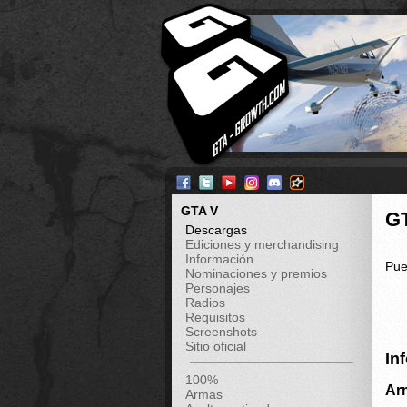
GTA V
G
Descargas
Ediciones y merchandising
Información
Pue
Nominaciones y premios
Personajes
Radios
Requisitos
Screenshots
Sitio oficial
In
100%
Ar
Armas