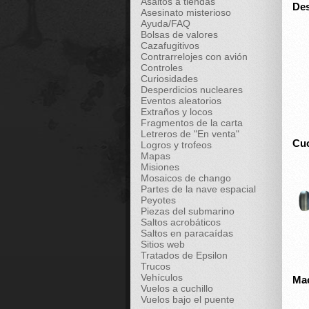
Asaltos a tiendas
De
Asesinato misterioso
Ayuda/FAQ
Bolsas de valores
Cazafugitivos
Contrarrelojes con avión
Controles
Curiosidades
Desperdicios nucleares
Eventos aleatorios
Extraños y locos
Fragmentos de la carta
Letreros de "En venta"
Cuc
Logros y trofeos
Mapas
Misiones
Mosaicos de chango
Partes de la nave espacial
Peyotes
Piezas del submarino
Saltos acrobáticos
Saltos en paracaídas
Sitios web
Tratados de Epsilon
Trucos
Vehículos
Mac
Vuelos a cuchillo
Vuelos bajo el puente