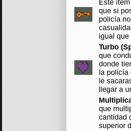
Este ítem
que si po
policía n
casualida
igual que
Turbo (S
que condu
donde tien
la policí
le sacara
llegar a u
Multiplica
que multi
cantidad 
superior 