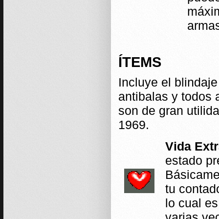
máxim
armas
ÍTEMS
Incluye el blindaj
antibalas y todos
son de gran utili
1969.
Vida Extra
estado pr
Básicame
tu contad
lo cual e
varias ve