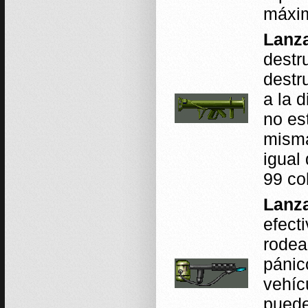
máxim
Lanza
destr
destr
a la 
no es
misma
igual
99 co
Lanza
efect
rodea
pánic
vehíc
puede