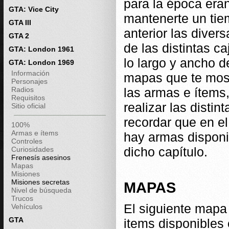
para la época era
GTA: Vice City
mantenerte un tiem
GTA III
anterior las diver
GTA 2
de las distintas c
GTA: London 1961
lo largo y ancho d
GTA: London 1969
Información
mapas que te mos
Personajes
Radios
las armas e ítems,
Requisitos
realizar las disti
Sitio oficial
recordar que en el
100%
Armas e ítems
hay armas disponi
Controles
dicho capítulo.
Curiosidades
Frenesís asesinos
Mapas
Misiones
Misiones secretas
MAPAS
Nivel de búsqueda
Trucos
El siguiente mapa
Vehículos
GTA
items disponibles 