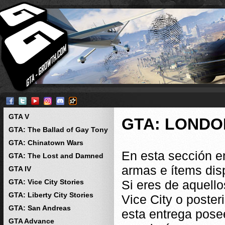
GTA V
GTA: LONDON
GTA: The Ballad of Gay Tony
GTA: Chinatown Wars
En esta sección e
GTA: The Lost and Damned
armas e ítems dis
GTA IV
GTA: Vice City Stories
Si eres de aquell
GTA: Liberty City Stories
Vice City o poste
GTA: San Andreas
esta entrega pos
GTA Advance