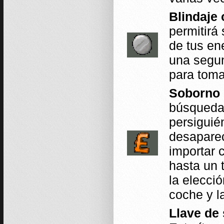
Blindaje 
permitirá
de tus en
una segun
para toma
Soborno (
búsqueda 
persiguié
desaparec
importar 
hasta un 
la elecció
coche y la
Llave de s