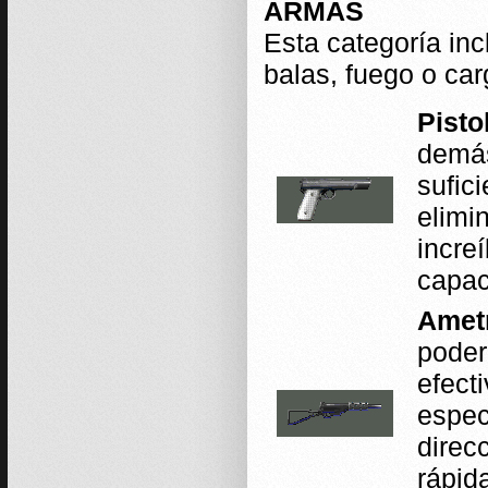
ARMAS
Esta categoría inc
balas, fuego o car
Pistol
demás
sufic
elimi
incre
capac
Ametr
poder
efect
espec
direc
rápid