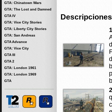
GTA: Chinatown Wars
GTA: The Lost and Damned
Descripciones
GTA IV
GTA: Vice City Stories
GTA: Liberty City Stories
GTA: San Andreas
A
GTA Advance
d
GTA: Vice City
F
GTA III
d
GTA 2
b
GTA: London 1961
p
GTA: London 1969
b
GTA
e