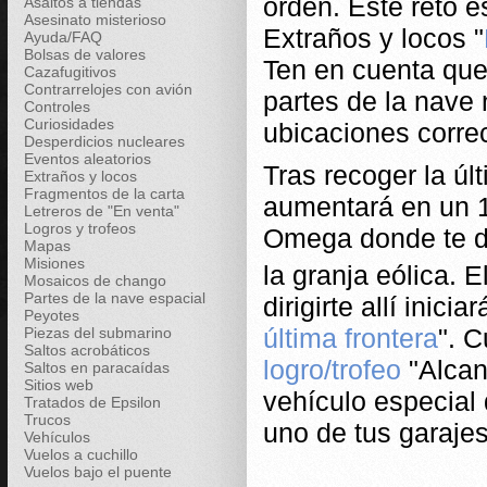
orden. Este reto e
Asaltos a tiendas
Asesinato misterioso
Extraños y locos "
Ayuda/FAQ
Bolsas de valores
Ten en cuenta que
Cazafugitivos
Contrarrelojes con avión
partes de la nave
Controles
Curiosidades
ubicaciones corre
Desperdicios nucleares
Eventos aleatorios
Tras recoger la últ
Extraños y locos
Fragmentos de la carta
aumentará en un 1
Letreros de "En venta"
Logros y trofeos
Omega donde te di
Mapas
Misiones
la granja eólica. 
Mosaicos de chango
Partes de la nave espacial
dirigirte allí inic
Peyotes
última frontera
". 
Piezas del submarino
Saltos acrobáticos
logro/trofeo
"Alcan
Saltos en paracaídas
Sitios web
vehículo especial
Tratados de Epsilon
Trucos
uno de tus garajes
Vehículos
Vuelos a cuchillo
Vuelos bajo el puente