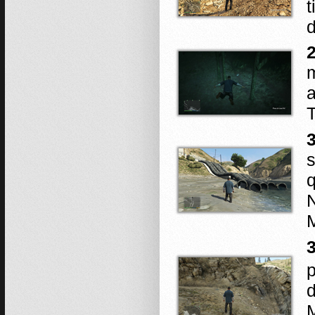
t
d
m
a
3
s
q
N
p
M