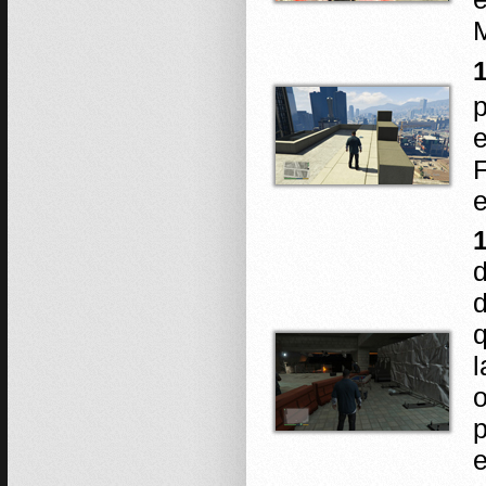
M
1
p
e
F
e
1
d
d
q
l
o
p
e