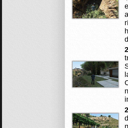
e
a
r
h
d
2
S
l
n
i
2
d
n