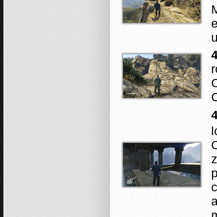
M
e
u
4
r
C
l
O
z
p
c
a