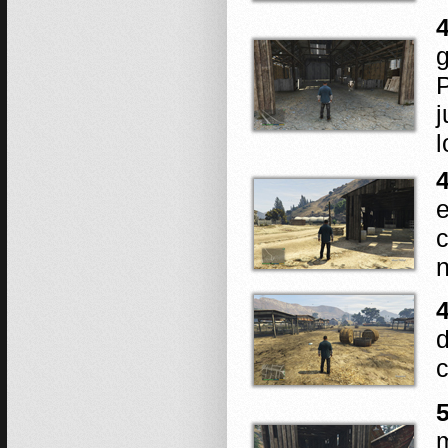
4
g
P
j
l
4
e
c
n
d
c
5
m