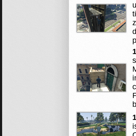
u
t
z
d
p
1
s
M
i
c
F
1
i
C