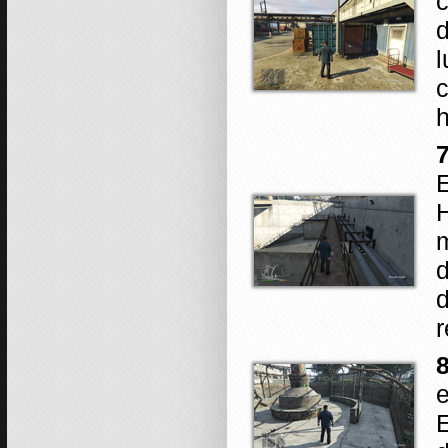
c
d
l
h
7
E
H
m
d
d
r
8
e
E