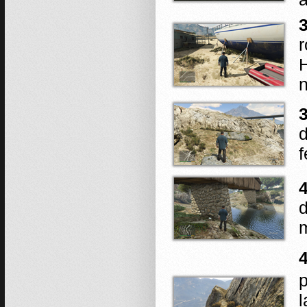
3
H
n
3
d
f
4
d
p
l