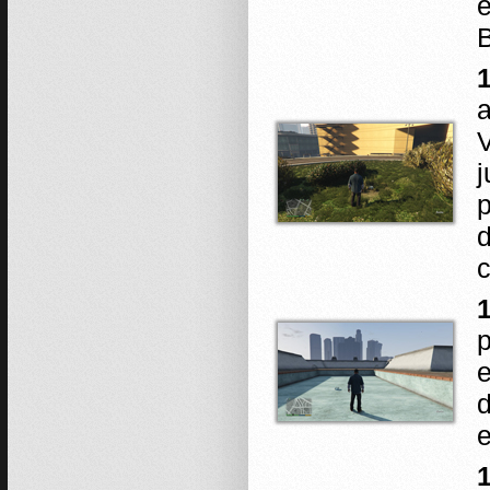
e
B
1
a
V
j
p
d
c
1
p
e
d
e
1