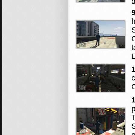
d
9
h
S
C
l
E
1
O
T
S
e