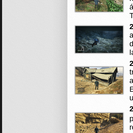
á
T
a
l
a
E
u
p
r