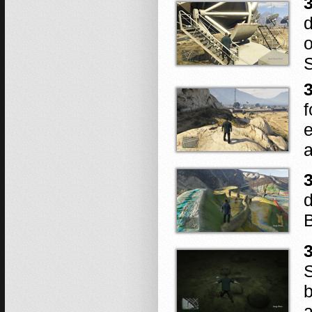
3
d
o
e
a
3
d
3
S
b