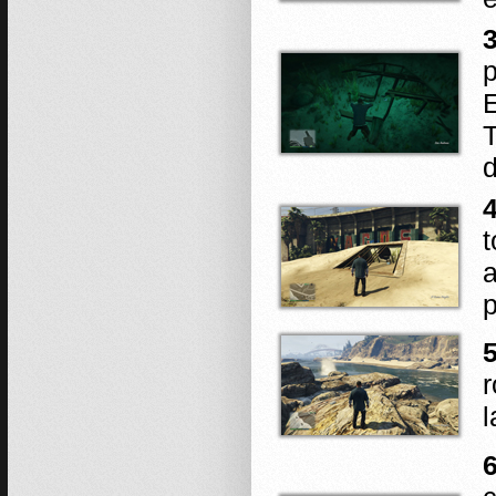
p
E
T
d
4
t
a
p
5
r