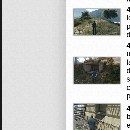
4
l
p
u
l
d
s
c
p
4
e