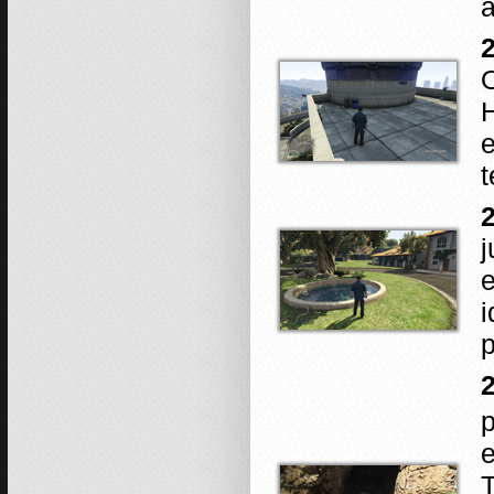
a
O
H
e
t
2
j
i
p
p
e
T