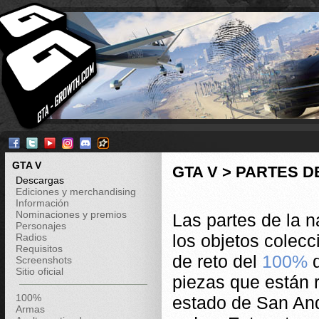
GTA V
GTA V > PARTES D
Descargas
Ediciones y merchandising
Información
Nominaciones y premios
Las partes de la 
Personajes
los objetos colec
Radios
Requisitos
de reto del
100%
d
Screenshots
Sitio oficial
piezas que están r
100%
estado de San And
Armas