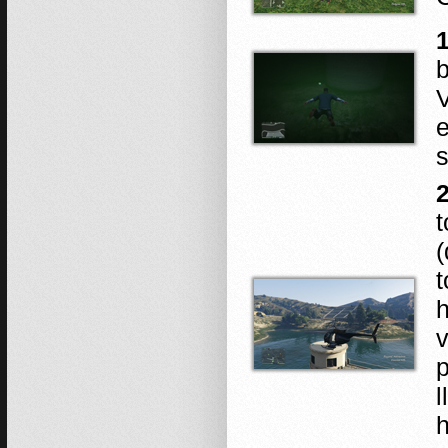
1
b
V
e
s
2
t
(
t
v
p
l
h