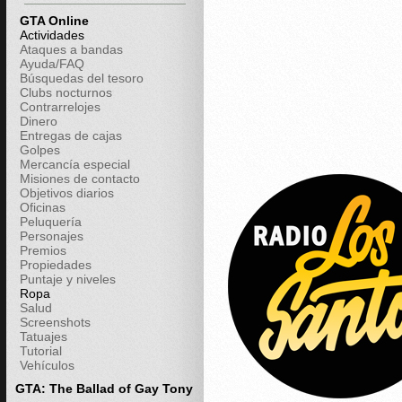
GTA Online
Actividades
Ataques a bandas
Ayuda/FAQ
Búsquedas del tesoro
Clubs nocturnos
Contrarrelojes
Dinero
Entregas de cajas
Golpes
Mercancía especial
Misiones de contacto
Objetivos diarios
Oficinas
Peluquería
Personajes
Premios
Propiedades
Puntaje y niveles
Ropa
Salud
Screenshots
Tatuajes
Tutorial
Vehículos
GTA: The Ballad of Gay Tony