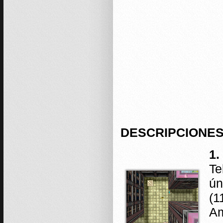
DESCRIPCIONE
1.
Te
ún
(1
Am