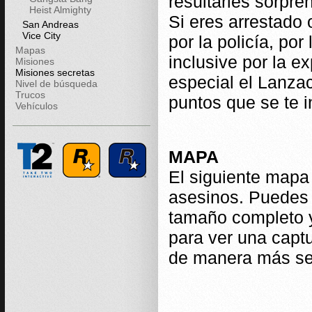
resultarles sorpre
Heist Almighty
Si eres arrestado 
San Andreas
Vice City
por la policía, po
Mapas
inclusive por la e
Misiones
Misiones secretas
especial el Lanzac
Nivel de búsqueda
Trucos
puntos que se te i
Vehículos
MAPA
El siguiente mapa 
asesinos. Puedes 
tamaño completo 
para ver una captu
de manera más sen