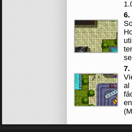
1.
6.
So
Ho
ut
te
se
7.
Vi
al
fá
en
(M