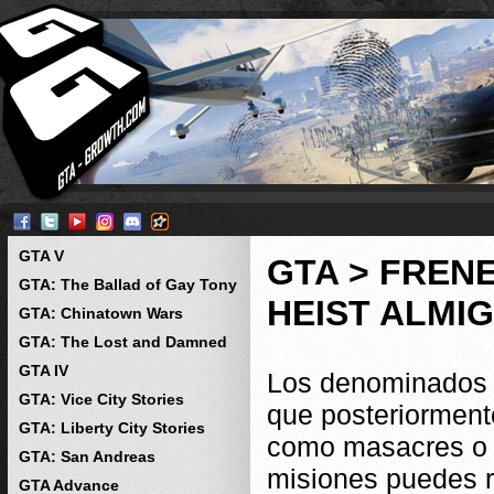
GTA V
GTA > FRENE
GTA: The Ballad of Gay Tony
HEIST ALMI
GTA: Chinatown Wars
GTA: The Lost and Damned
GTA IV
Los denominados "f
GTA: Vice City Stories
que posteriorment
GTA: Liberty City Stories
como masacres o 
GTA: San Andreas
misiones puedes r
GTA Advance