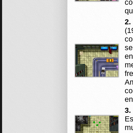
co
qu
2.
(1
co
se
en
me
fr
Am
co
en
3.
Es
mu