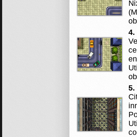
Ni
(M
ob
4.
Ve
ce
en
Ut
ob
5.
Ci
in
Po
Ut
co