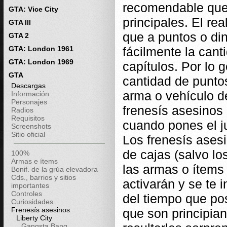
recomendable que 
GTA: Vice City
principales. El re
GTA III
que a puntos o di
GTA 2
GTA: London 1961
fácilmente la cant
GTA: London 1969
capítulos. Por lo 
GTA
cantidad de punto
Descargas
arma o vehículo 
Información
Personajes
frenesís asesinos
Radios
Requisitos
cuando pones el j
Screenshots
Sitio oficial
Los frenesís ases
de cajas (salvo lo
100%
Armas e ítems
las armas o ítems
Bonif. de la grúa elevadora
Cds., barrios y sitios
activarán y se te 
importantes
Controles
del tiempo que pos
Curiosidades
Frenesís asesinos
que son principian
Liberty City
Gangsta Bang