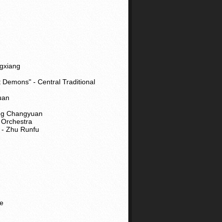
ngxiang
 Demons" - Central Traditional
uan
ang Changyuan
c Orchestra
 - Zhu Runfu
se