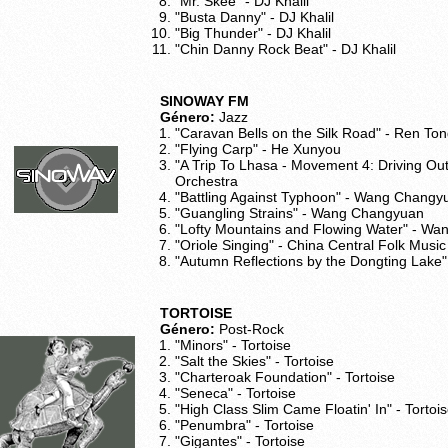
"Mr. Skee" - DJ Khalil
"Busta Danny" - DJ Khalil
"Big Thunder" - DJ Khalil
"Chin Danny Rock Beat" - DJ Khalil
SINOWAY FM
Género:
Jazz
"Caravan Bells on the Silk Road" - Ren To
"Flying Carp" - He Xunyou
"A Trip To Lhasa - Movement 4: Driving Out
Orchestra
"Battling Against Typhoon" - Wang Changy
"Guangling Strains" - Wang Changyuan
"Lofty Mountains and Flowing Water" - W
"Oriole Singing" - China Central Folk Musi
"Autumn Reflections by the Dongting Lake"
TORTOISE
Género:
Post-Rock
"Minors" - Tortoise
"Salt the Skies" - Tortoise
"Charteroak Foundation" - Tortoise
"Seneca" - Tortoise
"High Class Slim Came Floatin' In" - Tortoi
"Penumbra" - Tortoise
"Gigantes" - Tortoise