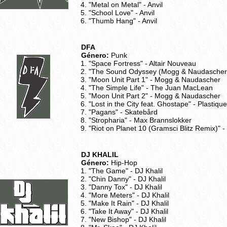
"Metal on Metal" - Anvil
"School Love" - Anvil
"Thumb Hang" - Anvil
DFA
Género:
Punk
"Space Fortress" - Altair Nouveau
"The Sound Odyssey (Mogg & Naudascher E
"Moon Unit Part 1" - Mogg & Naudascher
"The Simple Life" - The Juan MacLean
"Moon Unit Part 2" - Mogg & Naudascher
"Lost in the City feat. Ghostape" - Plastiq
"Pagans" - Skatebård
"Stropharia" - Max Brannslokker
"Riot on Planet 10 (Gramsci Blitz Remix)" -
DJ KHALIL
Género:
Hip-Hop
"The Game" - DJ Khalil
"Chin Danny" - DJ Khalil
"Danny Tox" - DJ Khalil
"More Meters" - DJ Khalil
"Make It Rain" - DJ Khalil
"Take It Away" - DJ Khalil
"New Bishop" - DJ Khalil