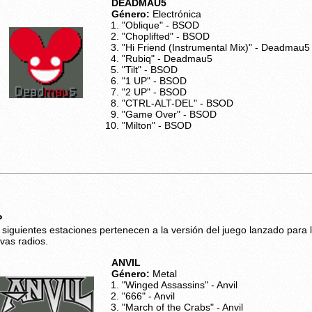
DEADMAU5
Género:
Electrónica
"Oblique" - BSOD
"Choplifted" - BSOD
"Hi Friend (Instrumental Mix)" - Deadmau5 
"Rubiq" - Deadmau5
"Tilt" - BSOD
"1 UP" - BSOD
"2 UP" - BSOD
"CTRL-ALT-DEL" - BSOD
"Game Over" - BSOD
"Milton" - BSOD
P
 siguientes estaciones pertenecen a la versión del juego lanzado para 
vas radios.
ANVIL
Género:
Metal
"Winged Assassins" - Anvil
"666" - Anvil
"March of the Crabs" - Anvil