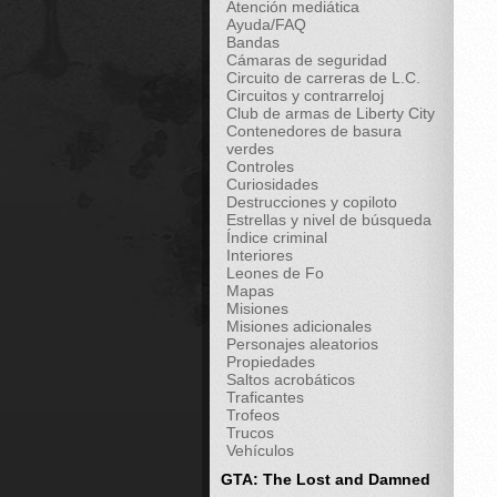
Atención mediática
Ayuda/FAQ
Bandas
Cámaras de seguridad
Circuito de carreras de L.C.
Circuitos y contrarreloj
Club de armas de Liberty City
Contenedores de basura
verdes
Controles
Curiosidades
Destrucciones y copiloto
Estrellas y nivel de búsqueda
Índice criminal
Interiores
Leones de Fo
Mapas
Misiones
Misiones adicionales
Personajes aleatorios
Propiedades
Saltos acrobáticos
Traficantes
Trofeos
Trucos
Vehículos
GTA: The Lost and Damned