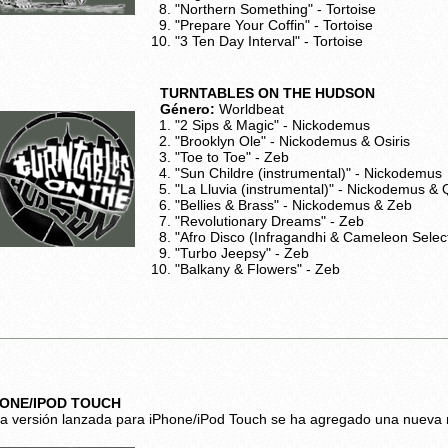
"Northern Something" - Tortoise
"Prepare Your Coffin" - Tortoise
"3 Ten Day Interval" - Tortoise
TURNTABLES ON THE HUDSON
Género:
Worldbeat
"2 Sips & Magic" - Nickodemus
"Brooklyn Ole" - Nickodemus & Osiris
"Toe to Toe" - Zeb
"Sun Childre (instrumental)" - Nickodemus
"La Lluvia (instrumental)" - Nickodemus & 
"Bellies & Brass" - Nickodemus & Zeb
"Revolutionary Dreams" - Zeb
"Afro Disco (Infragandhi & Cameleon Selec
"Turbo Jeepsy" - Zeb
"Balkany & Flowers" - Zeb
HONE/IPOD TOUCH
la versión lanzada para iPhone/iPod Touch se ha agregado una nueva 