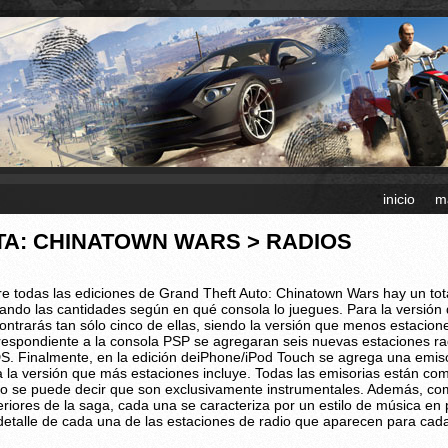
inicio
m
TA: CHINATOWN WARS > RADIOS
re todas las ediciones de Grand Theft Auto: Chinatown Wars hay un tot
iando las cantidades según en qué consola lo juegues. Para la versión
ontrarás tan sólo cinco de ellas, siendo la versión que menos estacion
respondiente a la consola PSP se agregaran seis nuevas estaciones ra
DS. Finalmente, en la edición deiPhone/iPod Touch se agrega una emis
a la versión que más estaciones incluye. Todas las emisorias están com
to se puede decir que son exclusivamente instrumentales. Además, co
eriores de la saga, cada una se caracteriza por un estilo de música en 
detalle de cada una de las estaciones de radio que aparecen para cada 