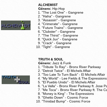
ALCHEMIST
Género:
Hip-Hop
"The Lost One" - Gangrene
"Haha" - Gangrene
"Assassin" - Gangrene
"Crimerate" - Gangrene
"Future Trains" - Gangrene
"Clubster" - Gangrene
"The Thirst" - Gangrene
"Quick Jux" - Gangrene
"Crack" - Gangrene
"Tight" - Gangrene
TRUTH & SOUL
Género:
Jazz & Funk
"Tribute To Ray" - Bronx River Parkway
"Detroit Twice" - El Michels Affair
"Too Late To Turn Back" - El Michels Affair
"My World" - Lee Fields & The Expressions
"El Pueblo Unido" - El Michels Affair
"La Valla" - Bronx River Parkway ft. Jose P
"Me Toca" - Bronx River Parkway ft. The Ca
"Money is King" - The Expressions
"Ghetto Down" - Cosmic Force
"Trinidad Bump" - Cosmic Force