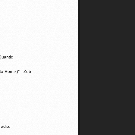
Quantic
ta Remix)" - Zeb
radio.