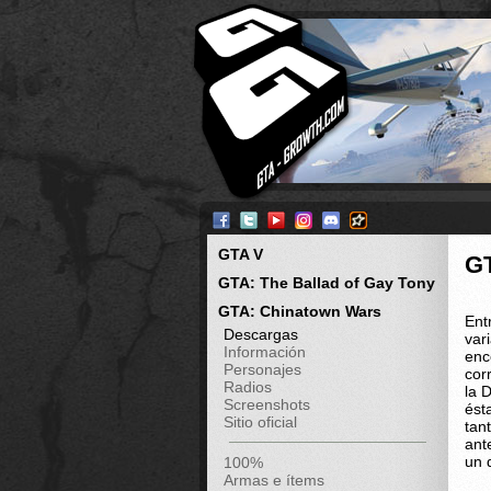
GTA V
G
GTA: The Ballad of Gay Tony
GTA: Chinatown Wars
Ent
Descargas
var
Información
enc
Personajes
cor
Radios
la 
Screenshots
ést
Sitio oficial
tan
ant
un 
100%
Armas e ítems