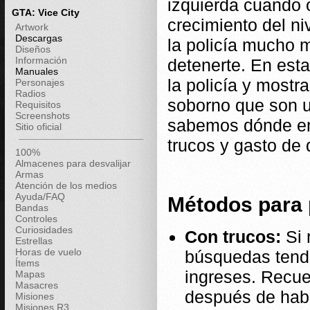
izquierda cuando 
GTA: Vice City
crecimiento del ni
Artwork
Descargas
la policía mucho 
Diseños
Información
detenerte. En est
Manuales
la policía y mostr
Personajes
Radios
soborno que son u
Requisitos
Screenshots
sabemos dónde enc
Sitio oficial
trucos y gasto de 
100%
Almacenes para desvalijar
Armas
Atención de los medios
Ayuda/FAQ
Métodos para p
Bandas
Controles
Curiosidades
Con trucos:
Si 
Estrellas
Horas de vuelo
búsquedas tendr
Ítems
ingreses. Recue
Mapas
Masacres
después de habe
Misiones
Misiones R3