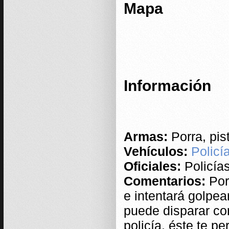
Mapa
Información
Armas:
Porra, pis
Vehículos:
Policí
Oficiales:
Policía
Comentarios:
Por 
e intentará golpear
puede disparar con
policía, éste te p