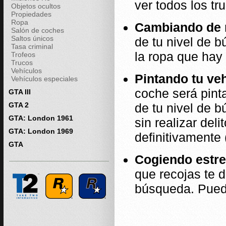
ver todos los tr
Objetos ocultos
Propiedades
Ropa
Cambiando de 
Salón de coches
Saltos únicos
de tu nivel de 
Tasa criminal
la ropa que hay
Trofeos
Trucos
Vehículos
Pintando tu veh
Vehículos especiales
coche será pinta
GTA III
GTA 2
de tu nivel de 
GTA: London 1961
sin realizar del
GTA: London 1969
definitivamente
GTA
Cogiendo estre
que recojas te d
búsqueda. Pued