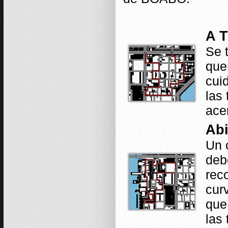
A T
Se t
que
cui
las
ace
Abi
Un 
deb
rec
cur
que 
las