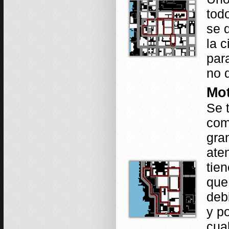
tod
se 
la c
par
no 
Mot
Se t
com
gra
ate
tie
que
deb
y p
cua