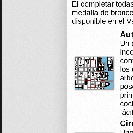
El completar toda
medalla de bronc
disponible en el
Aut
Un 
inc
con
los 
arb
pos
prim
coc
fác
Cir
Uno