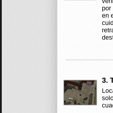
veh
por
en 
cui
ret
des
3. 
Loc
sol
cua