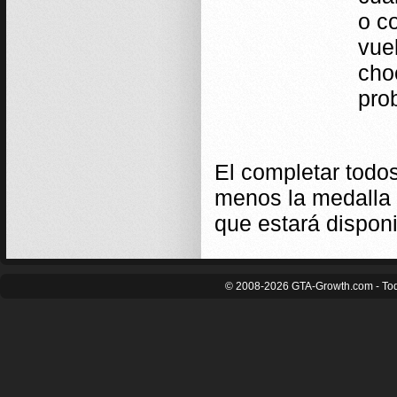
o c
vuel
cho
pro
El completar todos
menos la medalla
que estará dispo
© 2008-2026 GTA-Growth.com - Tod