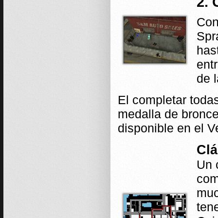
2. 
Con
Spr
has
ent
de l
El completar toda
medalla de bronce
disponible en el
Clá
Un 
com
muc
tene