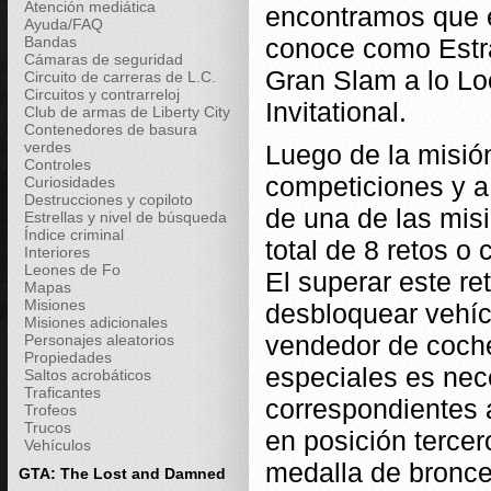
Atención mediática
encontramos que e
Ayuda/FAQ
Bandas
conoce como Estr
Cámaras de seguridad
Gran Slam a lo Lo
Circuito de carreras de L.C.
Circuitos y contrarreloj
Invitational.
Club de armas de Liberty City
Contenedores de basura
verdes
Luego de la misió
Controles
competiciones y a 
Curiosidades
Destrucciones y copiloto
de una de las mis
Estrellas y nivel de búsqueda
Índice criminal
total de 8 retos o 
Interiores
Leones de Fo
El superar este r
Mapas
Misiones
desbloquear vehíc
Misiones adicionales
vendedor de coch
Personajes aleatorios
Propiedades
especiales es nec
Saltos acrobáticos
Traficantes
correspondientes 
Trofeos
Trucos
en posición tercer
Vehículos
medalla de bronce
GTA: The Lost and Damned