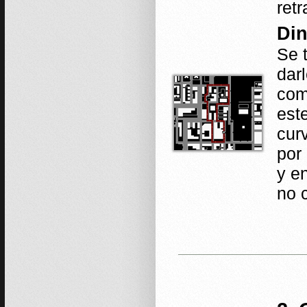
retr
Din
Se t
dar
com
est
cur
por
y e
no 