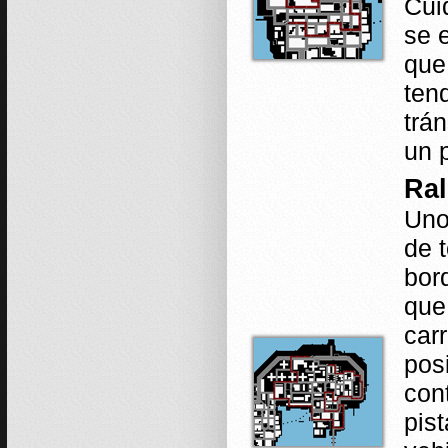
Cui
se 
que
ten
trá
un p
Ral
Uno
de 
bor
que
car
pos
con
pis