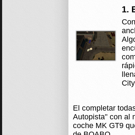
1. 
Con
anc
Alg
enc
com
ráp
lle
City
El completar todas
Autopista" con al
coche MK GT9 que
de BOABO.