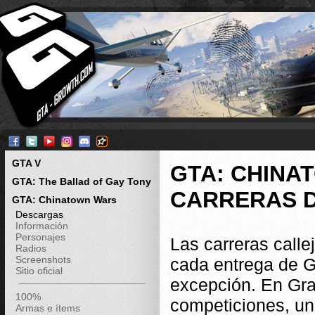
GTA V
GTA: CHINA
GTA: The Ballad of Gay Tony
CARRERAS D
GTA: Chinatown Wars
Descargas
Información
Personajes
Las carreras calle
Radios
Screenshots
cada entrega de Gr
Sitio oficial
excepción. En Gra
100%
competiciones, una
Armas e ítems