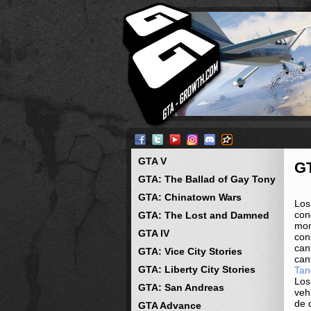
GTA V
G
GTA: The Ballad of Gay Tony
GTA: Chinatown Wars
Los
con
GTA: The Lost and Damned
mom
GTA IV
con
can
GTA: Vice City Stories
can
GTA: Liberty City Stories
Tan
Los
GTA: San Andreas
veh
de 
GTA Advance