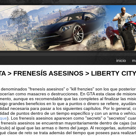
inicio
m
TA > FRENESÍS ASESINOS > LIBERTY CI
 denominados "frenesís asesinos" o "kill frenzies" son los que posteri
ocerían como masacres o destrucciones. En GTA esta clase de misione
ento, aunque es recomendable que las completes al finalizar las mision
sigo grandes beneficios en lo que a puntos o dinero se refiere, ayudán
tidad necesaria para pasar a los siguientes capítulos. Por lo general, 
tidad de puntos dentro de un tiempo específico y con un arma o vehí
que
). Los frenesís asesinos aparecen como "secrets" o "secretos" cu
 frenesís asesinos se encuentran mayoritariamente dentro de cajas (sa
ículo) al igual que las armas o ítems del juego. Al recogerlas, automáti
qué clase de reto se trata además del tiempo que posees para realizar