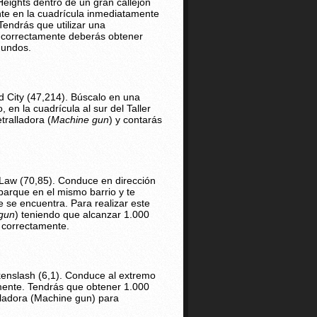
eights dentro de un gran callejón
nte en la cuadrícula inmediatamente
endrás que utilizar una
lo correctamente deberás obtener
gundos.
d City (47,214). Búscalo en una
 en la cuadrícula al sur del Taller
tralladora (
Machine gun
) y contarás
Law (70,85). Conduce en dirección
parque en el mismo barrio y te
 se encuentra. Para realizar este
gun
) teniendo que alcanzar 1.000
 correctamente.
enslash (6,1). Conduce al extremo
mente. Tendrás que obtener 1.000
lladora (Machine gun) para