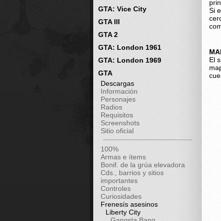
pri
GTA: Vice City
Si 
cer
GTA III
com
GTA 2
GTA: London 1961
MA
El 
GTA: London 1969
map
GTA
cue
Descargas
Información
Personajes
Radios
Requisitos
Screenshots
Sitio oficial
100%
Armas e ítems
Bonif. de la grúa elevadora
Cds., barrios y sitios
importantes
Controles
Curiosidades
Frenesís asesinos
Liberty City
Gangsta Bang