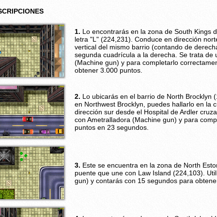
SCRIPCIONES
1.
Lo encontrarás en la zona de South Kings d
letra "L" (224,231). Conduce en dirección nor
vertical del mismo barrio (contando de derecha
segunda cuadrícula a la derecha. Se trata de 
(Machine gun) y para completarlo correctame
obtener 3.000 puntos.
2.
Lo ubicarás en el barrio de North Brocklyn 
en Northwest Brocklyn, puedes hallarlo en la 
dirección sur desde el Hospital de Ardler cruz
con Ametralladora (Machine gun) y para compl
puntos en 23 segundos.
3.
Este se encuentra en la zona de North Estor
puente que une con Law Island (224,103). Uti
gun) y contarás con 15 segundos para obtene