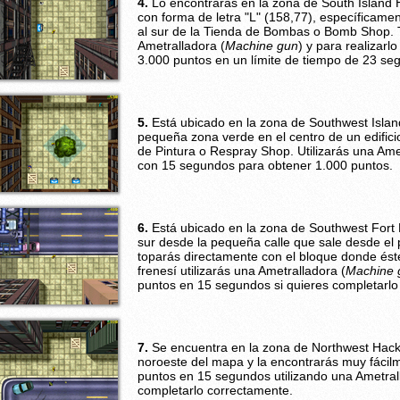
4.
Lo encontrarás en la zona de South Island H
con forma de letra "L" (158,77), específicame
al sur de la Tienda de Bombas o Bomb Shop. T
Ametralladora (
Machine gun
) y para realizar
3.000 puntos en un límite de tiempo de 23 se
5.
Está ubicado en la zona de Southwest Islan
pequeña zona verde en el centro de un edificio,
de Pintura o Respray Shop. Utilizarás una Ame
con 15 segundos para obtener 1.000 puntos.
6.
Está ubicado en la zona de Southwest Fort 
sur desde la pequeña calle que sale desde el 
toparás directamente con el bloque donde éste
frenesí utilizarás una Ametralladora (
Machine 
puntos en 15 segundos si quieres completarlo
7.
Se encuentra en la zona de Northwest Hack
noroeste del mapa y la encontrarás muy fácil
puntos en 15 segundos utilizando una Ametra
completarlo correctamente.