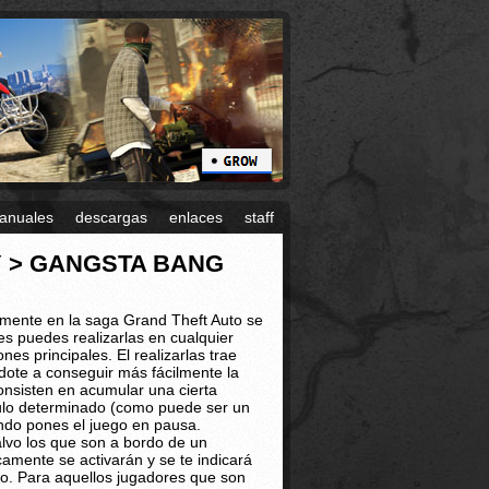
anuales
descargas
enlaces
staff
TY > GANGSTA BANG
ormente en la saga Grand Theft Auto se
s puedes realizarlas en cualquier
es principales. El realizarlas trae
dote a conseguir más fácilmente la
consisten en acumular una cierta
culo determinado (como puede ser un
ando pones el juego en pausa.
lvo los que son a bordo de un
camente se activarán y se te indicará
lo. Para aquellos jugadores que son