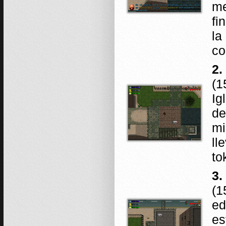
me
fi
la
co
2.
(1
Ig
de
mi
ll
to
3.
(1
ed
es