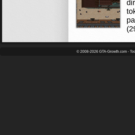
di
to
pa
(2
© 2008-2026 GTA-Growth.com - Tod