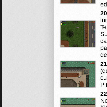
ed
20
in
Te
Su
ca
pa
de
21
(d
cu
Pi
22
No