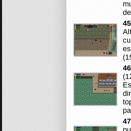
mu
de
45
Al
cu
es
(1
46
(1
Es
di
to
pa
47
pu