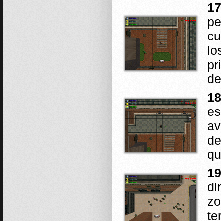
17
pe
cu
lo
pr
de
18
es
av
de
qu
19
di
zo
te