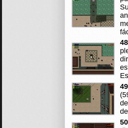
Su
an
me
fá
48
pl
di
es
Es
49
(5
de
de
50