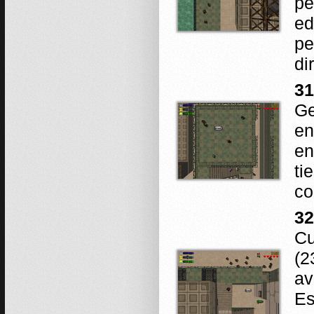
pe
ed
pe
di
31
Ge
en
en
ti
co
32
Cu
(2
av
Es