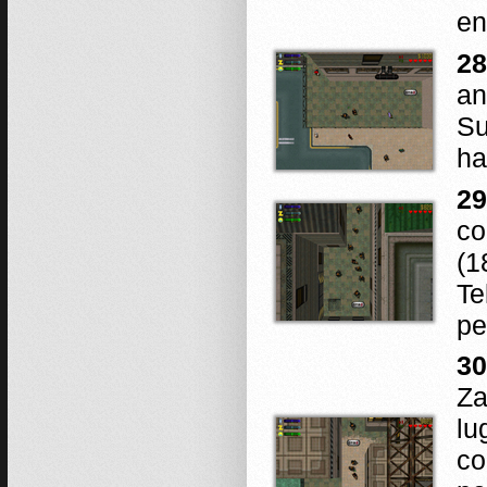
en
28
an
Su
ha
29
co
(1
Te
pe
30
Za
lu
co