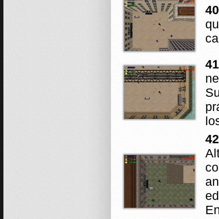
40
qu
ca
41
ne
Su
pr
lo
42
Al
co
an
ed
En