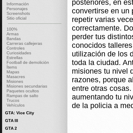
posteriores, en es
Información
Personajes
convertirse en un
Screenshots
repetir varias vec
Sitio oficial
correctamente. Do
100%
Armas
perder tus distint
Bandas
Carreras callejeras
conocidos talleres
Controles
utilización de los 
Curiosidades
Estrellas
toda la ciudad. An
Football de demolición
Ítems
misiones tu nivel
Mapas
Masacres
razones, porque al
Misiones
Misiones secundarias
entre otras cosas.
Paquetes ocultos
aumentando tu niv
Rampas de salto
Trucos
de la policia a m
Vehículos
GTA: Vice City
GTA III
GTA 2