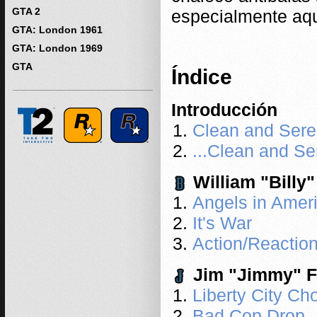
GTA 2
especialmente aque
GTA: London 1961
GTA: London 1969
GTA
Índice
Introducción
Clean and Sere
...Clean and S
William "Billy
Angels in Amer
It's War
Action/Reactio
Jim "Jimmy" F
Liberty City Ch
Bad Cop Drop