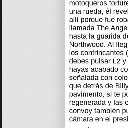
motoqueros tortur
una rueda, él reve
allí porque fue r
llamada The Angel
hasta la guarida d
Northwood. Al lleg
los contrincantes 
debes pulsar L2 y
hayas acabado co
señalada con colo
que detrás de Bill
pavimento, si te p
regenerada y las c
convoy también pu
cámara en el pres