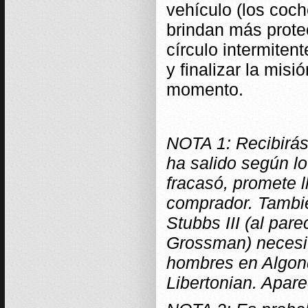
vehículo (los coch
brindan más protec
círculo intermitent
y finalizar la misi
momento.
NOTA 1: Recibirás 
ha salido según lo
fracasó, promete 
comprador. Tambié
Stubbs III (al par
Grossman) necesit
hombres en Algonq
Libertonian. Apare