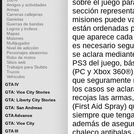
100%
sobre el juego par
Amigos y actividades
sección representa
Armas
Carreras callejeras
misiones puede va
Gaviotas
Guerras de bandas
están ordenadas p
Logros y trofeos
Mapas
que aparece cada 
Misiones
Multijugador
es necesario segui
Nivel de adicción
se aclara mediant
Personajes aleatorios
Robo de motos
PS3 del juego, bá
Sitios web
Trabajos para Stubbs
(PC y Xbox 360®),
Trucos
Vehículos
que seguramente n
GTA IV
los casos se acla
GTA: Vice City Stories
recojas las armas
GTA: Liberty City Stories
(First Aid Spray) 
GTA: San Andreas
siempre que tengas
GTA Advance
además de asegura
GTA: Vice City
chaleco antibalas
GTA III