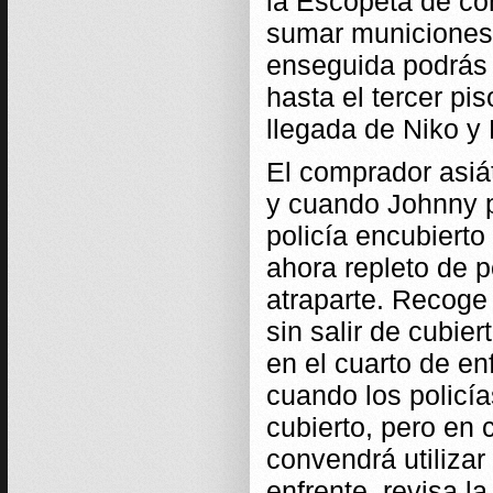
la Escopeta de co
sumar municiones 
enseguida podrás 
hasta el tercer pi
llegada de Niko y
El comprador asiá
y cuando Johnny p
policía encubierto
ahora repleto de p
atraparte. Recoge 
sin salir de cubie
en el cuarto de en
cuando los policí
cubierto, pero en
convendrá utilizar
enfrente, revisa l