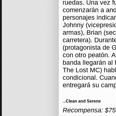
ruedas. Una vez f
comenzarán a anda
personajes indica
Johnny (vicepresid
armas), Brian (sec
carretera). Durant
(protagonista de 
con otro peatón. Al
banda llegarán al 
The Lost MC) habl
condicional. Cuan
entregará su camp
...Clean and Serene
Recompensa: $75