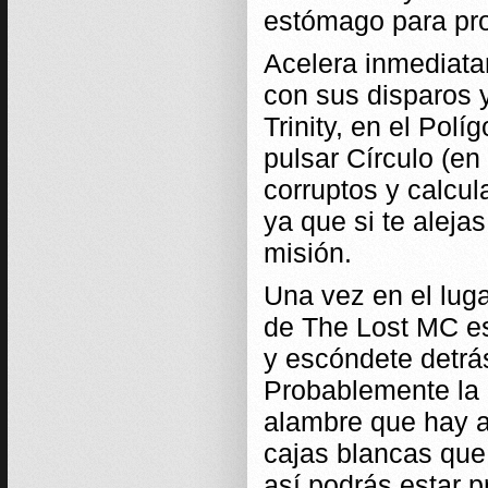
estómago para pro
Acelera inmediatam
con sus disparos 
Trinity, en el Pol
pulsar Círculo (en
corruptos y calcul
ya que si te aleja
misión.
Una vez en el lug
de The Lost MC es
y escóndete detrás
Probablemente la m
alambre que hay a
cajas blancas que
así podrás estar p