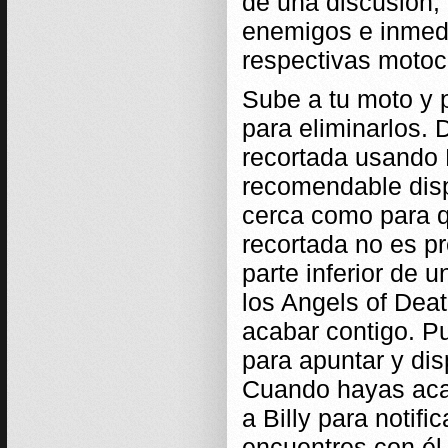
de una discusión, 
enemigos e inmedi
respectivas motoci
Sube a tu moto y 
para eliminarlos. 
recortada usando 
recomendable disp
cerca como para q
recortada no es pr
parte inferior de u
los Angels of Deat
acabar contigo. P
para apuntar y di
Cuando hayas acab
a Billy para notifi
encuentres con él