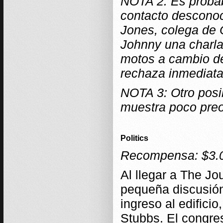
NOTA 2: Es probab
contacto desconoc
Jones, colega de C
Johnny una charla
motos a cambio de 
rechaza inmediat
NOTA 3: Otro posi
muestra poco preoc
Politics
Recompensa: $3.
Al llegar a The Jo
pequeña discusión
ingreso al edifici
Stubbs. El congres