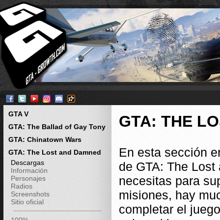
GTA V
GTA: THE L
GTA: The Ballad of Gay Tony
GTA: Chinatown Wars
En esta sección e
GTA: The Lost and Damned
Descargas
de GTA: The Lost
Información
necesitas para su
Personajes
Radios
misiones, hay muc
Screenshots
Sitio oficial
completar el jueg