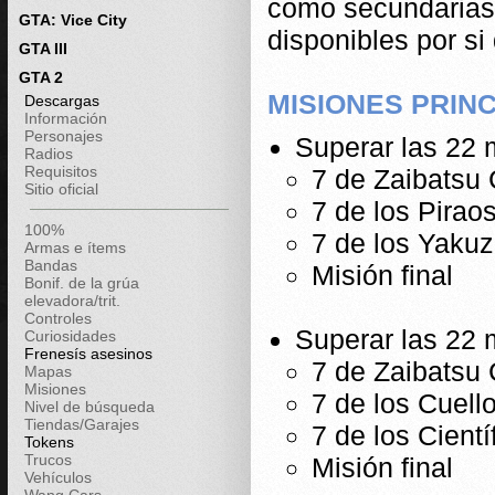
como secundarias 
GTA: Vice City
disponibles por s
GTA III
GTA 2
MISIONES PRIN
Descargas
Información
Personajes
Superar las 22 m
Radios
Requisitos
7 de Zaibatsu 
Sitio oficial
7 de los Pirao
100%
7 de los Yaku
Armas e ítems
Bandas
Misión final
Bonif. de la grúa
elevadora/trit.
Controles
Superar las 22 m
Curiosidades
Frenesís asesinos
7 de Zaibatsu 
Mapas
Misiones
7 de los Cuell
Nivel de búsqueda
Tiendas/Garajes
7 de los Cient
Tokens
Trucos
Misión final
Vehículos