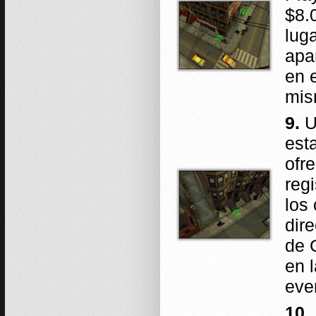
$8.
luga
apa
en 
mis
9.
U
est
ofr
reg
los
dire
de 
en 
eve
10.