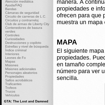
manera. A continu
Atención mediática
Ayuda/FAQ
propiedades e inf
Bandas
Cámaras de seguridad
ofrecen para que 
Circuito de carreras de L.C.
Circuitos y contrarreloj
muestra un mapa c
Club de armas de Liberty City
Contenedores de basura
verdes
Controles
Curiosidades
MAPA
Destrucciones y copiloto
Estrellas y nivel de búsqueda
El siguiente mapa
Índice criminal
Interiores
propiedades. Pued
Leones de Fo
Mapas
en tamaño comple
Misiones
Misiones adicionales
número para ver u
Personajes aleatorios
Propiedades
sencilla.
Saltos acrobáticos
Traficantes
Trofeos
Trucos
Vehículos
GTA: The Lost and Damned