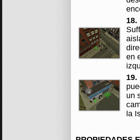
enc
18.
Suff
ais
dir
en e
izqu
19.
pue
un s
cam
la I
PROPIEDADES 