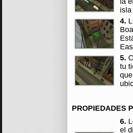
la 
isl
4.
L
Boa
Est
Eas
5.
C
tu 
que
ubi
PROPIEDADES P
6.
Lo
el d