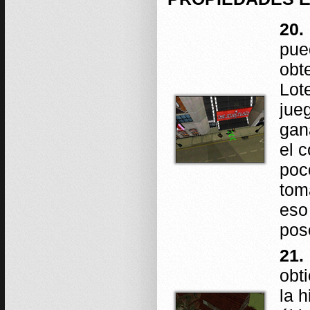
20.
pue
obt
Lot
jue
gan
el 
poc
tom
eso
pos
21.
obt
la h