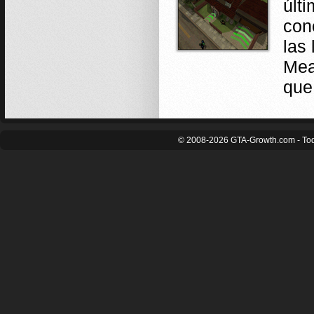
últ
con
las
Mea
que
© 2008-2026 GTA-Growth.com - Tod