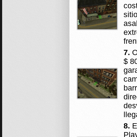
cos
siti
asa
ext
fren
7.
O
$ 8
gara
cam
bar
dir
des
lleg
8.
E
Pla