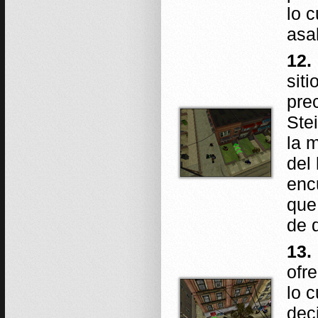
lo 
asal
12.
siti
pre
Ste
la 
del
enc
que
de 
13.
ofr
lo 
dec