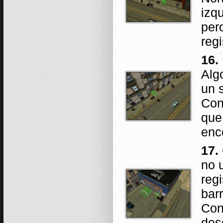
izq
per
regi
16.
Alg
un s
Con
que
enc
17.
no 
reg
bar
Con
des