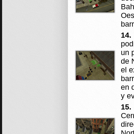
Bah
Oes
barr
14.
pod
un 
de 
el 
bar
en 
y e
15.
Cer
dir
Nor