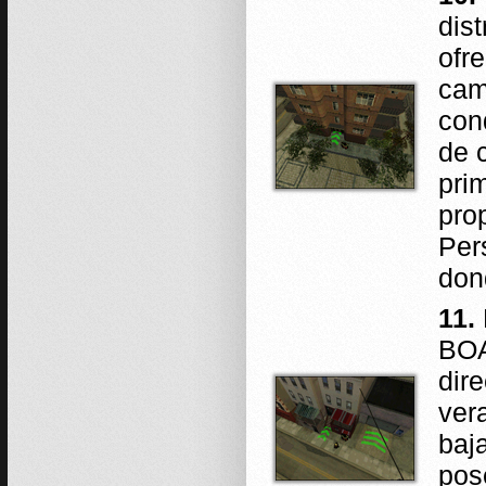
dis
ofre
cam
con
de 
pri
pro
Per
don
11.
BOA
dir
ver
baj
pos