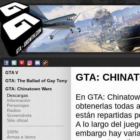
GTA V
GTA: CHINA
GTA: The Ballad of Gay Tony
GTA: Chinatown Wars
En GTA: Chinatown
Descargas
Información
obtenerlas todas 
Personajes
Radios
están repartidas po
Screenshots
Sitio oficial
A lo largo del jue
embargo hay varia
100%
Armas e ítems