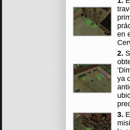
1.
E
tra
pri
prá
en 
Cer
2.
S
obt
'Dim
ya 
ant
ubi
pre
3.
E
mis