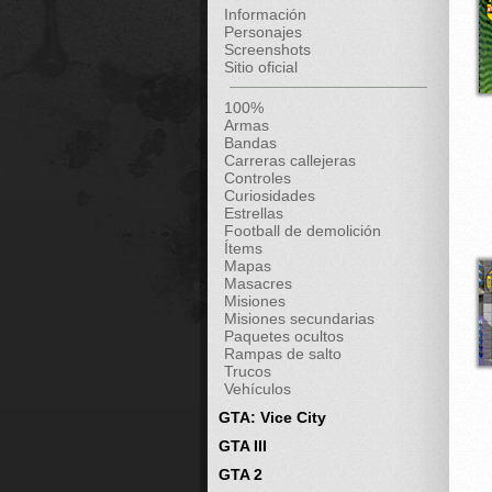
Información
Personajes
Screenshots
Sitio oficial
100%
Armas
Bandas
Carreras callejeras
Controles
Curiosidades
Estrellas
Football de demolición
Ítems
Mapas
Masacres
Misiones
Misiones secundarias
Paquetes ocultos
Rampas de salto
Trucos
Vehículos
GTA: Vice City
GTA III
GTA 2