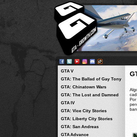
GTA V
G
GTA: The Ballad of Gay Tony
GTA: Chinatown Wars
Alg
cad
GTA: The Lost and Damned
Por
GTA IV
per
ban
GTA: Vice City Stories
GTA: Liberty City Stories
GTA: San Andreas
GTA Advance