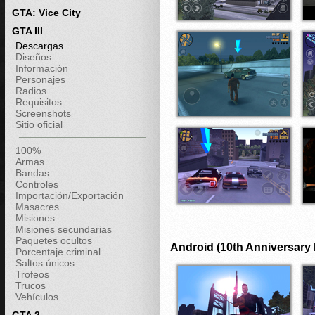
GTA: Vice City
GTA III
Descargas
Diseños
Información
Personajes
Radios
Requisitos
Screenshots
Sitio oficial
100%
Armas
Bandas
Controles
Importación/Exportación
Masacres
Misiones
Misiones secundarias
Paquetes ocultos
Android (10th Anniversary 
Porcentaje criminal
Saltos únicos
Trofeos
Trucos
Vehículos