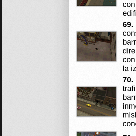
con
edif
69.
con
bar
dir
con
la i
70.
traf
bar
inm
mis
con