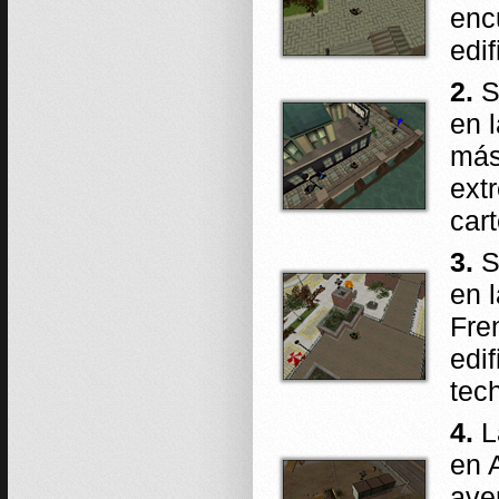
enc
edif
2.
S
en l
más
ext
car
3.
S
en 
Fre
edi
tec
4.
L
en 
ave