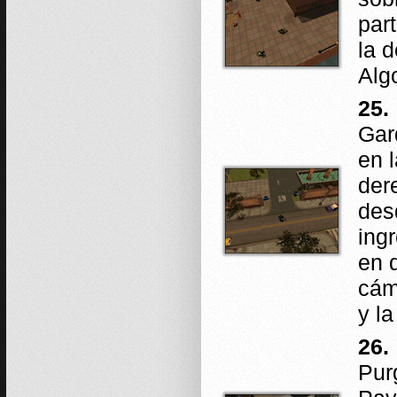
par
la 
Alg
25.
Gar
en 
der
des
ing
en 
cám
y la
26.
Pur