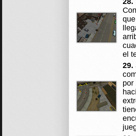
28.
Con
que
lle
arr
cua
el 
29.
com
por
hac
ext
tie
enc
jue