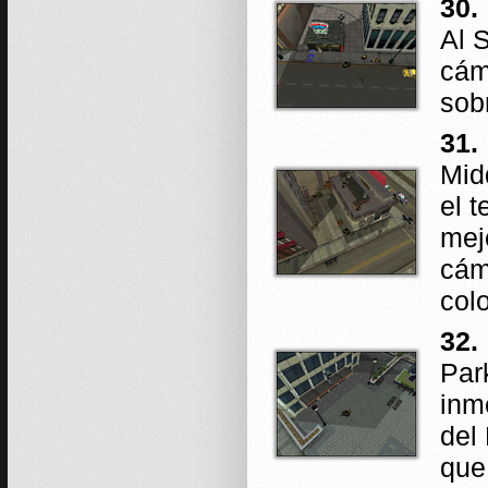
30.
Al 
cám
sob
31.
Mid
el 
mej
cám
col
32.
Par
inm
del 
que 