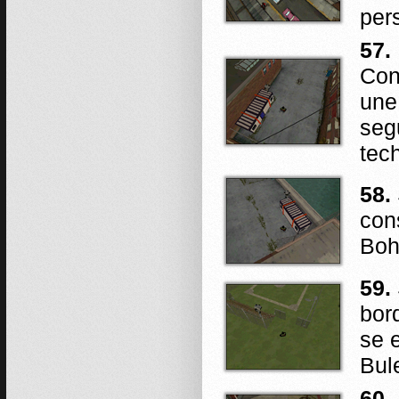
per
57.
Con
une
seg
tec
58.
con
Boh
59.
bor
se e
Bul
60.