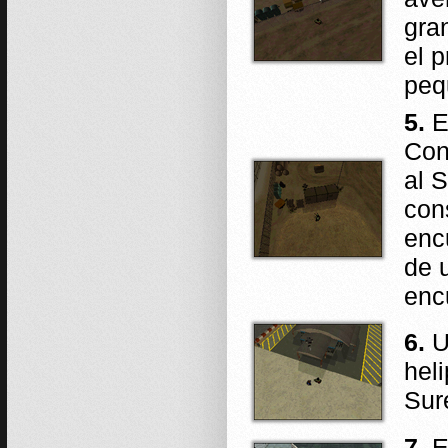
gra
el 
peq
5.
E
Con
al 
con
enc
de 
enc
6.
Ub
hel
Sur
7.
E