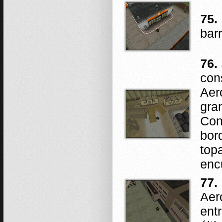
75.
bar
76.
con
Aer
gra
Con
bord
top
enc
77.
Aero
ent