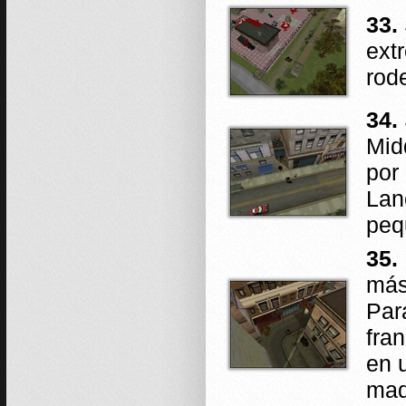
33.
ext
rod
34.
Mid
por 
Lan
peq
35.
más
Par
fra
en 
mad