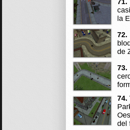
71.
cas
la 
72.
blo
de 
73.
cer
for
74.
Par
Oes
del 