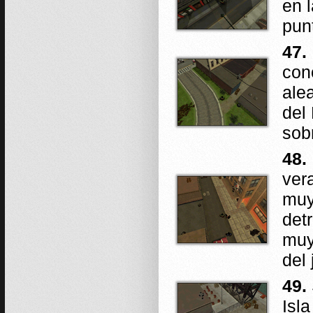
en 
pun
47.
con
alea
del
sob
48.
ver
muy
det
muy
del 
49.
Isl