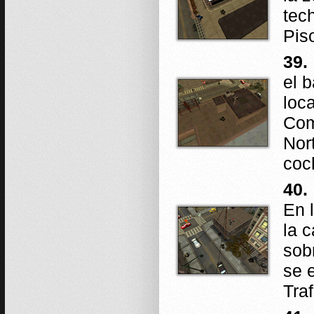
tec
Pis
39.
el b
loca
Com
Nor
coc
40.
En 
la 
sob
se 
Traf