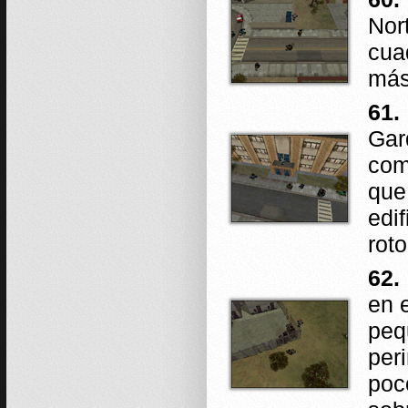
Nor
cuad
más
61.
Gar
com
que
edif
rot
62.
en 
peq
per
poc