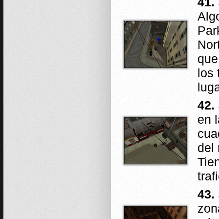
41.
Alg
Par
Nor
que
los
luga
42.
en l
cua
del
Tie
traf
43.
zon