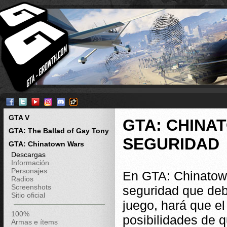
GTA V
GTA: CHINA
GTA: The Ballad of Gay Tony
SEGURIDAD
GTA: Chinatown Wars
Descargas
Información
Personajes
En GTA: Chinatown
Radios
Screenshots
seguridad que debe
Sitio oficial
juego, hará que el
100%
posibilidades de q
Armas e ítems