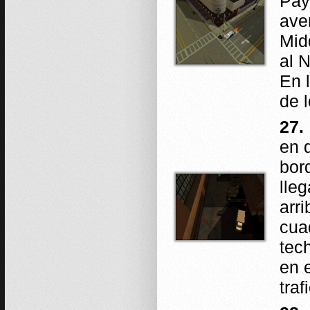
Pay
ave
Mid
al 
En 
de 
27.
en 
bor
lle
arr
cua
tec
en 
traf