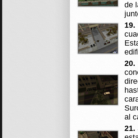
de l
junt
19.
cua
Est
edi
20.
con
dir
has
car
Sur
al c
21.
est