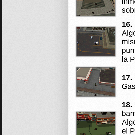
inm
sob
16.
Alg
mis
pun
la P
17.
Gas
18.
bar
Alg
el 