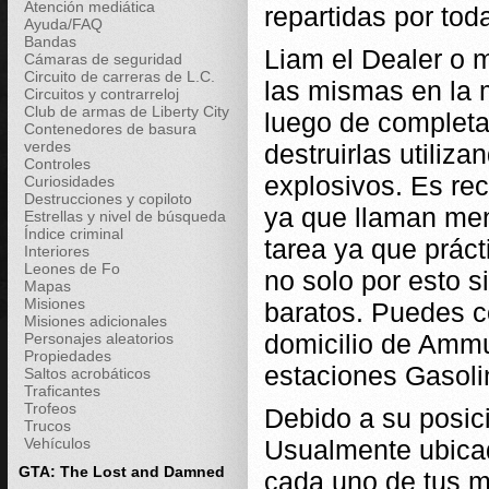
Atención mediática
repartidas por toda
Ayuda/FAQ
Bandas
Liam el Dealer o m
Cámaras de seguridad
Circuito de carreras de L.C.
las mismas en la 
Circuitos y contrarreloj
Club de armas de Liberty City
luego de completar
Contenedores de basura
verdes
destruirlas utiliz
Controles
explosivos. Es re
Curiosidades
Destrucciones y copiloto
ya que llaman meno
Estrellas y nivel de búsqueda
Índice criminal
tarea ya que prác
Interiores
Leones de Fo
no solo por esto s
Mapas
Misiones
baratos. Puedes co
Misiones adicionales
domicilio de Ammu
Personajes aleatorios
Propiedades
estaciones Gasoli
Saltos acrobáticos
Traficantes
Trofeos
Debido a su posic
Trucos
Vehículos
Usualmente ubica
GTA: The Lost and Damned
cada uno de tus m