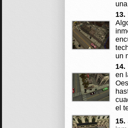
una
13.
Alg
inm
enc
tec
un 
14.
en 
Oes
has
cua
el 
15.