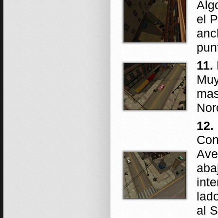
Alg
el 
anc
pun
11.
Muy
mas
Noro
12.
Con
Ave
abaj
int
lad
al 