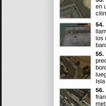
en 
cil
54.
lla
los
bar
55.
pre
bor
lue
Isla
56.
fra
met