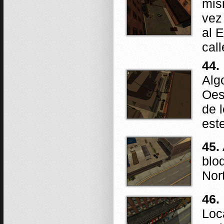
mis
vez
al 
call
44.
Alg
Oes
de l
est
45.
blo
Nor
46.
Loc