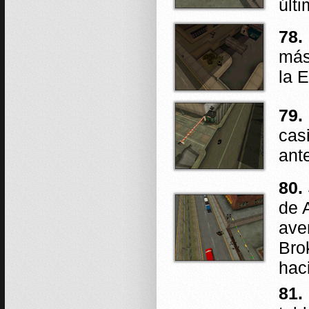
últi
78.
más
la 
79.
casi
ante
80.
de 
ave
Bro
hac
81.