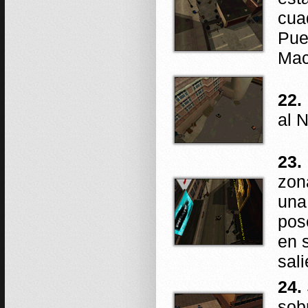
cua
Pue
Mac
22.
al N
23.
zon
una
pos
en 
sali
24.
sob