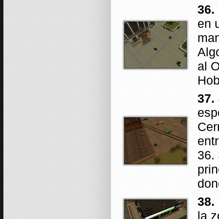
36.
en 
man
Alg
al 
Hob
37.
esp
Cer
ent
36.
prin
don
38.
la 