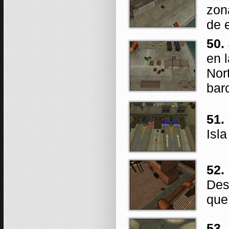
zon
de e
50.
en 
Nor
bar
51.
Isl
52.
Des
que
53.