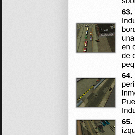
sobr
63.
Ind
bor
una
en 
de 
peq
64.
per
inm
Pue
Ind
65.
izq