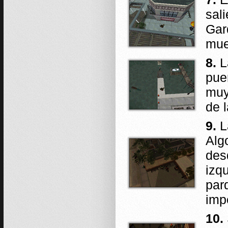
sali
Gar
mue
8.
L
pue
muy
de l
9.
L
Alg
des
izq
par
imp
10.