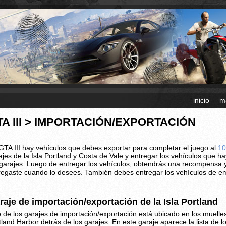
inicio
m
TA III > IMPORTACIÓN/EXPORTACIÓN
GTA III hay vehículos que debes exportar para completar el juego al
1
ajes de la Isla Portland y Costa de Vale y entregar los vehículos que ha
 garajes. Luego de entregar los vehículos, obtendrás una recompensa 
regaste cuando lo desees. También debes entregar los vehículos de eme
raje de importación/exportación de la Isla Portland
 de los garajes de importación/exportación está ubicado en los muelles 
tland Harbor detrás de los garajes. En este garaje aparece la lista de 