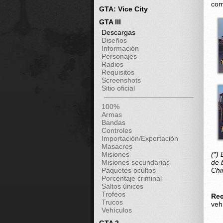
com
GTA: Vice City
GTA III
Descargas
Diseños
Información
Personajes
Radios
Requisitos
Screenshots
Sitio oficial
100%
Armas
Bandas
Controles
Importación/Exportación
Masacres
Misiones
(*) 
Misiones secundarias
de 
Paquetes ocultos
Chi
Porcentaje criminal
Saltos únicos
Trofeos
Re
Trucos
veh
Vehículos