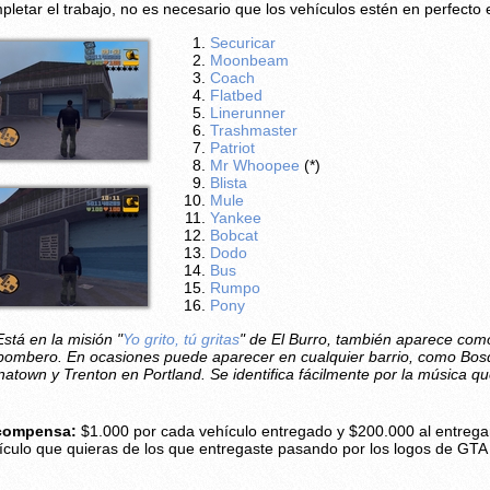
pletar el trabajo, no es necesario que los vehículos estén en perfecto 
Securicar
Moonbeam
Coach
Flatbed
Linerunner
Trashmaster
Patriot
Mr Whoopee
(*)
Blista
Mule
Yankee
Bobcat
Dodo
Bus
Rumpo
Pony
Está en la misión "
Yo grito, tú gritas
" de El Burro, también aparece como
bombero. En ocasiones puede aparecer en cualquier barrio, como Bos
natown y Trenton en Portland. Se identifica fácilmente por la música qu
compensa:
$1.000 por cada vehículo entregado y $200.000 al entrega
ículo que quieras de los que entregaste pasando por los logos de GTA I