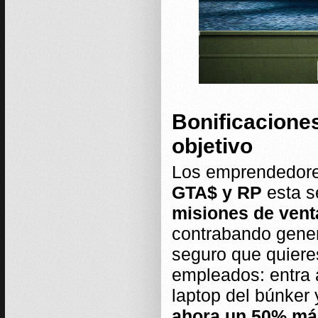
Bonificaciones
objetivo
Los emprendedore
GTA$ y RP
esta s
misiones de vent
contrabando gener
seguro que quiere
empleados: entra a
laptop del búnker 
ahora un 50% má