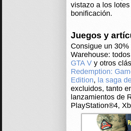
vistazo a los lote
bonificación.
Juegos y artíc
Consigue un 30% 
Warehouse: todos l
GTA V
y otros clá
Redemption: Game 
Edition
,
la saga d
excluidos, tanto 
lanzamientos de R
PlayStation®4, Xb