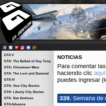
GTA V
NOTICIAS
GTA: The Ballad of Gay Tony
Para comentar las 
GTA: Chinatown Wars
haciendo clic
aquí
GTA: The Lost and Damned
puedes ingresar (l
GTA IV
GTA: Vice City Stories
GTA: Liberty City Stories
339.
Semana de c
GTA: San Andreas
GTA Advance