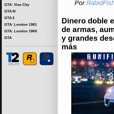
Por
ЯabidFis
GTA: Vice City
GTA III
GTA 2
Dinero doble e
GTA: London 1961
de armas, aum
GTA: London 1969
y grandes des
GTA
más