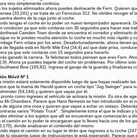
tura sino simplemente continúa.
 los sujetos eliminados ahora puedes deshacerte de Fern. Quieren q
tersea (33,241) y se trata de un Ferocious 312. No olvides recoger el 
uentra dentro de la caja junto al coche.
ndo tengas el coche en tu poder un nuevo temporizador aparecerá. D
n conductor ya que solo contaras con 35 segundos para hacer ese trab
Northeast Camden Town donde se encuentra el corredor y eliminarlo desd
sigue no le prestes mucha atención tu coche es mucho más rápido y ca
ndage Fern volara por los aires. Desafortunadamente, ahora tienes que 
ea de llegada está en North Mile End (34,4) así que date prisa, cond
rera ya que solo contaras con 15 segundos para hacerlo.
rás ganado la carrera. Te felicitaran todos piensan que eres Fern. Aho
6,9). Ahora ya puedes bajarte del coche sin problemas. Por último solo
Southwest Bow (193,82). Ingresa al garaje de la guarida y finalizaras 
ión Móvil Nº 1
a misión estará solamente disponible luego de que hayas realizado las 
ece que la mamá de Harold quiere un coche tipo "Jug Swinger" para 
tminster (54,144) y quieren que vayas por él.
 pronto como ingreses al vehículo se activara la misión. Es otra de age
o Mr.Chambers. Parece que Hans Nemesis se han introducido en el ne
ta de alguna otra cosa y quieren que vayas a echar un vistazo. Deber
ontraras varios "Potato Truck" . Simplemente toma el que te indican y lár
des eliminar a los sujetos que allí se encuentran que comenzarán a di
 el camión en tu poder te encargaran que lo lleves hacia uno de los 
8,170), donde analizaran el contenido del mismo.
ndo dejes el camión en su lugar te dirán que regreses a tu coche (247
de tú siguiente juego de instrucciones te está esperando. Parece que