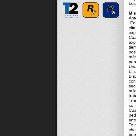
Los
Mis
Ant
"Fe
eli
exp
Cua
exp
tie
pos
más
par
Una
El 
Bri
con
sec
tal
tra
Tra
se 
Cua
ped
ent
Te 
cha
bue