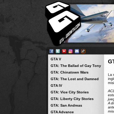
GTA V
G
GTA: The Ballad of Gay Tony
GTA: Chinatown Wars
La 
ing
GTA: The Lost and Damned
mis
GTA IV
ACL
GTA: Vice City Stories
est
GTA: Liberty City Stories
jue
A d
GTA: San Andreas
ant
mis
GTA Advance