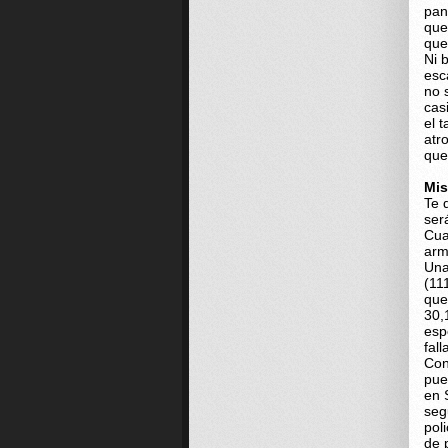
pan
que
que
Ni 
esc
no 
cas
el 
atr
que
Mis
Te 
ser
Cua
arm
Una
(11
que
30,
esp
fall
Con
pue
en 
seg
pol
de 