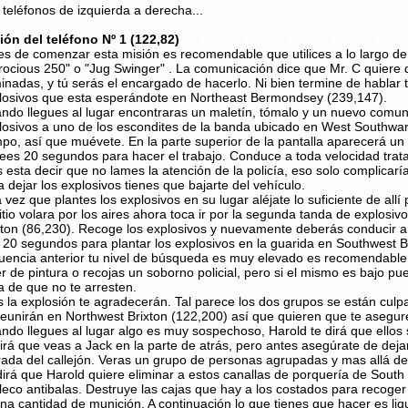
 teléfonos de izquierda a derecha...
ión del teléfono Nº 1 (122,82)
es de comenzar esta misión es recomendable que utilices a lo largo de
rocious 250" o "Jug Swinger" . La comunicación dice que Mr. C quiere 
minadas, y tú serás el encargado de hacerlo. Ni bien termine de hablar
losivos que esta esperándote en Northeast Bermondsey (239,147).
ndo llegues al lugar encontraras un maletín, tómalo y un nuevo comuni
losivos a uno de los escondites de la banda ubicado en West Southwa
mpo, así que muévete. En la parte superior de la pantalla aparecerá un
ees 20 segundos para hacer el trabajo. Conduce a toda velocidad trat
 esta decir que no lames la atención de la policía, eso solo complica
a dejar los explosivos tienes que bajarte del vehículo.
 vez que plantes los explosivos en su lugar aléjate lo suficiente de allí 
sitio volara por los aires ahora toca ir por la segunda tanda de explosi
xton (86,230). Recoge los explosivos y nuevamente deberás conducir a
 20 segundos para plantar los explosivos en la guarida en Southwest B
uencia anterior tu nivel de búsqueda es muy elevado es recomendable
ler de pintura o recojas un soborno policial, pero si el mismo es bajo p
ta de que no te arresten.
s la explosión te agradecerán. Tal parece los dos grupos se están culpa
reunirán en Northwest Brixton (122,200) así que quieren que te asegure
ndo llegues al lugar algo es muy sospechoso, Harold te dirá que ello
irá que veas a Jack en la parte de atrás, pero antes asegúrate de dej
rada del callejón. Veras un grupo de personas agrupadas y mas allá de 
dirá que Harold quiere eliminar a estos canallas de porquería de South
leco antibalas. Destruye las cajas que hay a los costados para recoger
na cantidad de munición. A continuación lo que tienes que hacer es liq