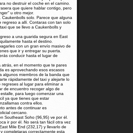
ara no destruir el coche en el camino.
trasera que quiere hablar contigo, pero
ger" u otro mejor.
. Caukenbolls solo. Parece que alguna
 regreso a allí. Contaras con tan solo
taxi que se llevo a Caukenbolls y
egreso a una guarida segura en East
quilamente hasta el destino.
 pagarles con un gran envío masivo de
enes que ir y entregar su puerta.
erás conducir hasta el lugar de
 atrás, en el momento que te pares
izada es aprovechando esos escasos
r a algunos miembros de la banda que
te rápidamente del taxi y alejarte lo
 regreses al lugar para eliminar a
gar de encuentro recoger algo de
e estalle, para luego comenzar una
cil ya que tienes que estar
nzallamas contra ellos.
to antes de continuar es
licial cercano.
n Southeast Soho (96,95) ve por él.
 ir por él. No será tan fácil otra vez
ast Mile End (232,17) y llevarlo de
je y completaras correctamente esta