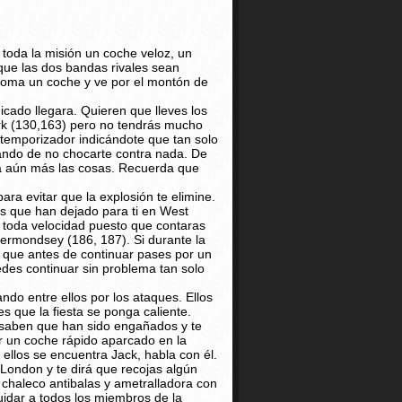
 toda la misión un coche veloz, un
que las dos bandas rivales sean
 toma un coche y ve por el montón de
cado llegara. Quieren que lleves los
rk (130,163) pero no tendrás mucho
 temporizador indicándote que tan solo
ando de no chocarte contra nada. De
ría aún más las cosas. Recuerda que
para evitar que la explosión te elimine.
vos que han dejado para ti en West
 toda velocidad puesto que contaras
ermondsey (186, 187). Si durante la
 que antes de continuar pases por un
uedes continuar sin problema tan solo
ndo entre ellos por los ataques. Ellos
s que la fiesta se ponga caliente.
s saben que han sido engañados y te
ar un coche rápido aparcado en la
ellos se encuentra Jack, habla con él.
 London y te dirá que recojas algún
 chaleco antibalas y ametralladora con
uidar a todos los miembros de la