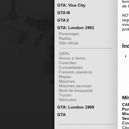
bon
GTA: Vice City
de 
GTA III
NOT
seg
GTA 2
mis
GTA: London 1961
pro
Personajes
Radios
Sitio oficial
Ín
100%
Armas e ítems
Controles
Curiosidades
Frenesís asesinos
Mapas
Misiones
Misiones secretas
Nivel de búsqueda
Trucos
Mi
Vehículos
CA
GTA: London 1969
Pun
Mis
GTA
Sec
Est
City