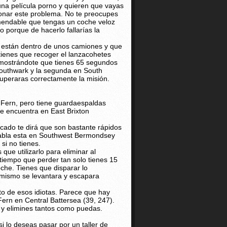
una película porno y quieren que vayas
ionar este problema. No te preocupes
omendable que tengas un coche veloz
o porque de hacerlo fallarías la
s están dentro de unos camiones y que
 tienes que recoger el lanzacohetes
 mostrándote que tienes 65 segundos
Southwark y la segunda en South
superaras correctamente la misión.
 Fern, pero tiene guardaespaldas
se encuentra en East Brixton
icado te dirá que son bastante rápidos
 habla esta en Southwest Bermondsey
si no tienes.
ue utilizarlo para eliminar al
 tiempo que perder tan solo tienes 15
che. Tienes que disparar lo
 mismo se levantara y escapara
to de esos idiotas. Parece que hay
ern en Central Battersea (39, 247).
y elimines tantos como puedas.
lo deseas pasar por un taller de