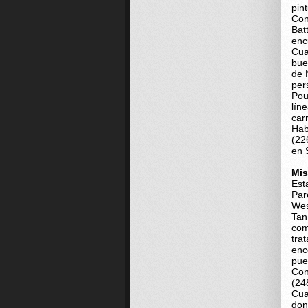
pin
Con
Bat
enc
Cua
bue
de 
per
Pou
lín
car
Hab
(22
en 
Mis
Est
Par
Wes
Tan
com
tra
enc
pue
Con
(24
Cua
don