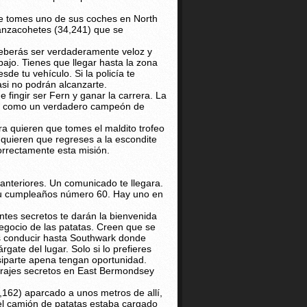
ue tomes uno de sus coches en North
lanzacohetes (34,241) que se
eberás ser verdaderamente veloz y
ajo. Tienes que llegar hasta la zona
e tu vehículo. Si la policía te
si no podrán alcanzarte.
fingir ser Fern y ganar la carrera. La
uce como un verdadero campeón de
ra quieren que tomes el maldito trofeo
 quieren que regreses a la escondite
correctamente esta misión.
anteriores. Un comunicado te llegara.
su cumpleaños número 60. Hay uno en
ntes secretos te darán la bienvenida
gocio de las patatas. Creen que se
ás conducir hasta Southwark donde
gate del lugar. Solo si lo prefieres
siparte apena tengan oportunidad.
garajes secretos en East Bermondsey
,162) aparcado a unos metros de allí,
 el camión de patatas estaba cargado