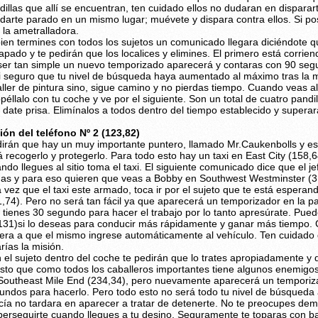
dillas que allí se encuentran, ten cuidado ellos no dudaran en disparart
darte parado en un mismo lugar; muévete y dispara contra ellos. Si po
 la ametralladora.
bien termines con todos los sujetos un comunicado llegara diciéndote 
apado y te pedirán que los localices y elimines. El primero está corriend
ser tan simple un nuevo temporizado aparecerá y contaras con 90 segu
i seguro que tu nivel de búsqueda haya aumentado al máximo tras la m
taller de pintura sino, sigue camino y no pierdas tiempo. Cuando veas a
opéllalo con tu coche y ve por el siguiente. Son un total de cuatro pandi
 date prisa. Elimínalos a todos dentro del tiempo establecido y supera
ión del teléfono Nº 2 (123,82)
dirán que hay un muy importante puntero, llamado Mr.Caukenbolls y est
á recogerlo y protegerlo. Para todo esto hay un taxi en East City (158,6
ndo llegues al sitio toma el taxi. El siguiente comunicado dice que el j
as y para eso quieren que veas a Bobby en Southwest Westminster (3
 vez que el taxi este armado, toca ir por el sujeto que te está esperan
1,74). Pero no será tan fácil ya que aparecerá un temporizador en la pa
 tienes 30 segundo para hacer el trabajo por lo tanto apresúrate. Pue
131)si lo deseas para conducir más rápidamente y ganar más tiempo.
era a que el mismo ingrese automáticamente al vehículo. Ten cuidado 
arías la misión.
 el sujeto dentro del coche te pedirán que lo trates apropiadamente y
sto que como todos los caballeros importantes tiene algunos enemigos.
Southeast Mile End (234,34), pero nuevamente aparecerá un temporiz
undos para hacerlo. Pero todo esto no será todo tu nivel de búsqueda
icía no tardara en aparecer a tratar de detenerte. No te preocupes dema
perseguirte cuando llegues a tu desino. Seguramente te toparas con bar