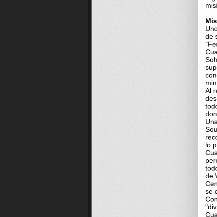
mis
Mis
Uno
de 
"Fe
Cua
Soh
sup
con
min
Al 
des
tod
don
Una
Sou
rec
lo p
Cua
per
tod
de 
Cen
se 
Con
"di
Cua