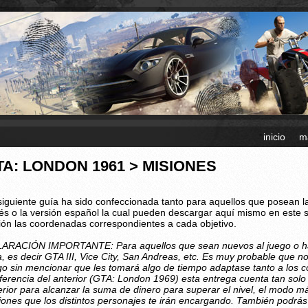
inicio
m
TA: LONDON 1961 > MISIONES
siguiente guía ha sido confeccionada tanto para aquellos que posean l
lés o la versión español la cual pueden descargar aquí mismo en este s
ión las coordenadas correspondientes a cada objetivo.
ARACIÓN IMPORTANTE: Para aquellos que sean nuevos al juego o hay
a, es decir GTA III, Vice City, San Andreas, etc. Es muy probable que 
go sin mencionar que les tomará algo de tiempo adaptase tanto a los co
iferencia del anterior (GTA: London 1969) esta entrega cuenta tan solo c
erior para alcanzar la suma de dinero para superar el nivel, el modo más
iones que los distintos personajes te irán encargando. También podrá