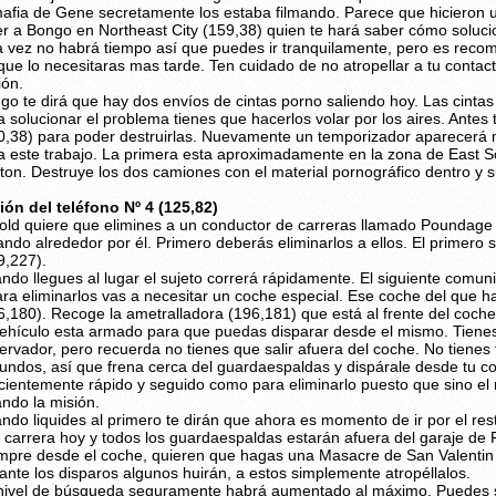
mafia de Gene secretamente los estaba filmando. Parece que hicieron 
er a Bongo en Northeast City (159,38) quien te hará saber cómo soluc
a vez no habrá tiempo así que puedes ir tranquilamente, pero es rec
que lo necesitaras mas tarde. Ten cuidado de no atropellar a tu contact
ión.
go te dirá que hay dos envíos de cintas porno saliendo hoy. Las cinta
a solucionar el problema tienes que hacerlos volar por los aires. Antes
0,38) para poder destruirlas. Nuevamente un temporizador aparecerá
a este trabajo. La primera esta aproximadamente en la zona de East 
xton. Destruye los dos camiones con el material pornográfico dentro y 
ión del teléfono Nº 4 (125,82)
old quiere que elimines a un conductor de carreras llamado Poundage
ando alrededor por él. Primero deberás eliminarlos a ellos. El primero 
9,227).
ndo llegues al lugar el sujeto correrá rápidamente. El siguiente comun
ara eliminarlos vas a necesitar un coche especial. Ese coche del que
6,180). Recoge la ametralladora (196,181) que está al frente del coche 
vehículo esta armado para que puedas disparar desde el mismo. Tienes q
ervador, pero recuerda no tienes que salir afuera del coche. No tienes
undos, así que frena cerca del guardaespaldas y dispárale desde tu co
icientemente rápido y seguido como para eliminarlo puesto que sino el
ando la misión.
ndo liquides al primero te dirán que ahora es momento de ir por el res
 carrera hoy y todos los guardaespaldas estarán afuera del garaje de F
mpre desde el coche, quieren que hagas una Masacre de San Valentin 
ante los disparos algunos huirán, a estos simplemente atropéllalos.
nivel de búsqueda seguramente habrá aumentado al máximo. Puedes si 