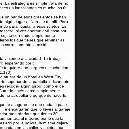
e. La estrategia es simple trata de no
sees un lanzallamas es mucho las útil
que un par de esos grasientos se han
o algún lugar al Noreste de allí. Pero
ndo para liquidar a esos sujetos. Es
asacre, si ves oportunidad pasa por
l sujeto corriendo simplemente
lleros los que tienes que eliminar así
ras correctamente la misión.
á viniendo a la ciudad. Tu trabajo
4) esperando por ti.
efe te quiere que cargues el coche con
1,170).
do afuera de un hotel en West City
rte superior de la pantalla indicándote
des recoger algún turbo (como el de
 Cuando estés cerca simplemente
de no atropellarlo porque de hacerlo
 que te asegures de que nada le pase,
 Te encargaran que lo lleves al garaje
ador mostrándote que tienes 30
 aumentara al máximo por lo que la
siado por la policía, la misma dejara
ricadas en las calles y sujetos que