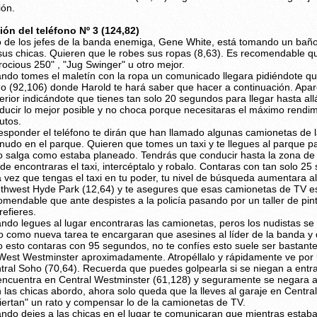
ión.
ión del teléfono Nº 3 (124,82)
 de los jefes de la banda enemiga, Gene White, está tomando un bañ
sus chicas. Quieren que le robes sus ropas (8,63). Es recomendable qu
rocious 250" , "Jug Swinger" u otro mejor.
ndo tomes el maletín con la ropa un comunicado llegara pidiéndote qu
o (92,106) donde Harold te hará saber que hacer a continuación. Apar
erior indicándote que tienes tan solo 20 segundos para llegar hasta allá
ducir lo mejor posible y no choca porque necesitaras el máximo rendim
utos.
responder el teléfono te dirán que han llamado algunas camionetas de la
nudo en el parque. Quieren que tomes un taxi y te llegues al parque p
o salga como estaba planeado. Tendrás que conducir hasta la zona d
de encontraras el taxi, intercéptalo y robalo. Contaras con tan solo 25 
 vez que tengas el taxi en tu poder, tu nivel de búsqueda aumentara a
thwest Hyde Park (12,64) y te asegures que esas camionetas de TV est
omendable que ante despistes a la policía pasando por un taller de pin
refieres.
ndo legues al lugar encontraras las camionetas, peros los nudistas se
o como nueva tarea te encargaran que asesines al líder de la banda y d
o esto contaras con 95 segundos, no te confíes esto suele ser bastante
West Westminster aproximadamente. Atropéllalo y rápidamente ve por la
tral Soho (70,64). Recuerda que puedes golpearla si se niegan a entr
encuentra en Central Westminster (61,128) y seguramente se negara a 
 las chicas abordo, ahora solo queda que la lleves al garaje en Cent
viertan" un rato y compensar lo de la camionetas de TV.
ndo dejes a las chicas en el lugar te comunicaran que mientras esta