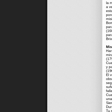
la 
a v
est
por
mis
Bon
par
(16
par
Bri
Mis
Har
mir
(17
Cua
y p
(19
El 
obs
seg
suf
fall
Cua
una
Sie
Dur
Tu 