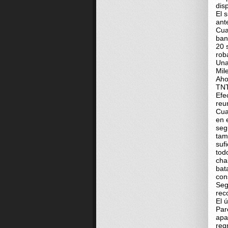
dis
El 
ant
Cua
ban
20 
rob
Una
Mil
Aho
TNT
Efe
reu
Cua
en 
seg
tam
suf
tod
cha
bat
con
Seg
rec
El 
Par
apa
reg