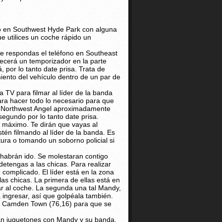
o en Southwest Hyde Park con alguna
e utilices un coche rápido un
e respondas el teléfono en Southeast
ecerá un temporizador en la parte
, por lo tanto date prisa. Trata de
iento del vehículo dentro de un par de
 TV para filmar al líder de la banda
ara hacer todo lo necesario para que
e Northwest Angel aproximadamente
segundo por lo tanto date prisa.
l máximo. Te dirán que vayas al
én filmando al líder de la banda. Es
tura o tomando un soborno policial si
 habrán ido. Se molestaran contigo
etengas a las chicas. Para realizar
 complicado. El líder está en la zona
s chicas. La primera de ellas está en
ar al coche. La segunda una tal Mandy,
ingresar, así que golpéala también.
ral Camden Town (76,16) para que se
ban juguetones con Mandy y su banda,