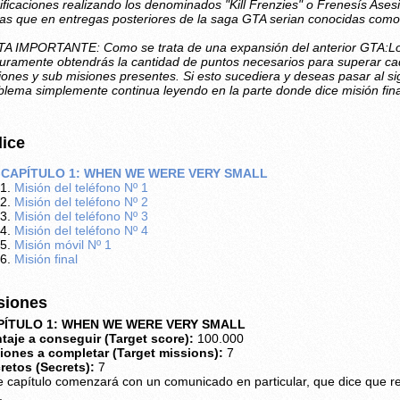
ificaciones realizando los denominados "Kill Frenzies" o Frenesís Ase
las que en entregas posteriores de la saga GTA serian conocidas com
A IMPORTANTE: Como se trata de una expansión del anterior GTA:Lo
uramente obtendrás la cantidad de puntos necesarios para superar cada
iones y sub misiones presentes. Si esto sucediera y deseas pasar al si
blema simplemente continua leyendo en la parte donde dice misión fina
dice
CAPÍTULO 1: WHEN WE WERE VERY SMALL
Misión del teléfono Nº 1
Misión del teléfono Nº 2
Misión del teléfono Nº 3
Misión del teléfono Nº 4
Misión móvil Nº 1
Misión final
siones
PÍTULO 1: WHEN WE WERE VERY SMALL
taje a conseguir (Target score):
100.000
iones a completar (Target missions):
7
retos (Secrets):
7
e capítulo comenzará con un comunicado en particular, que dice que r
.