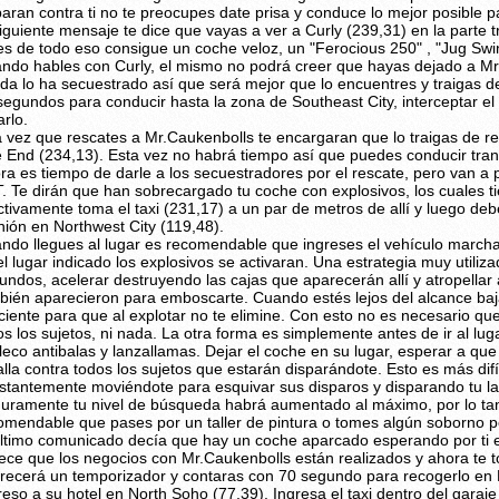
paran contra ti no te preocupes date prisa y conduce lo mejor posible p
siguiente mensaje te dice que vayas a ver a Curly (239,31) en la parte 
es de todo eso consigue un coche veloz, un "Ferocious 250" , "Jug Swin
ndo hables con Curly, el mismo no podrá creer que hayas dejado a Mr
da lo ha secuestrado así que será mejor que lo encuentres y traigas de
segundos para conducir hasta la zona de Southeast City, interceptar el 
arlo.
 vez que rescates a Mr.Caukenbolls te encargaran que lo traigas de r
e End (234,13). Esta vez no habrá tiempo así que puedes conducir tran
ra es tiempo de darle a los secuestradores por el rescate, pero van a
. Te dirán que han sobrecargado tu coche con explosivos, los cuales ti
ctivamente toma el taxi (231,17) a un par de metros de allí y luego deb
nión en Northwest City (119,48).
ndo llegues al lugar es recomendable que ingreses el vehículo marcha
el lugar indicado los explosivos se activaran. Una estrategia muy util
undos, acelerar destruyendo las cajas que aparecerán allí y atropella
bién aparecieron para emboscarte. Cuando estés lejos del alcance bajar
iciente para que al explotar no te elimine. Con esto no es necesario que
os los sujetos, ni nada. La otra forma es simplemente antes de ir al lu
leco antibalas y lanzallamas. Dejar el coche en su lugar, esperar a qu
alla contra todos los sujetos que estarán disparándote. Esto es más difí
stantemente moviéndote para esquivar sus disparos y disparando tu la
uramente tu nivel de búsqueda habrá aumentado al máximo, por lo tan
omendable que pases por un taller de pintura o tomes algún soborno po
último comunicado decía que hay un coche aparcado esperando por ti e
ece que los negocios con Mr.Caukenbolls están realizados y ahora te toca
recerá un temporizador y contaras con 70 segundo para recogerlo en E
reso a su hotel en North Soho (77,39). Ingresa el taxi dentro del gara