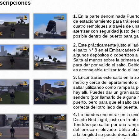
scripciones
1.
En la parte denominada Puerto 
de estacionamiento para tráilere
cuatro remolques a través de un
aterrizar con seguridad justo del o
posible dentro del puerto para ga
2.
Este prácticamente justo al lad
el salto N° 8 en el Embarcadero A
algunos depósitos o cobertizos 
Salta al menos sobre la primera e
para dar por valido el salto. Debid
es aconsejable utilizar todo el la
3.
Encontrarás este salto en la zo
metro y cerca del apartamento o 
saltar utilizando como rampa la 
hay allí. Puedes dar un gran salt
sendero (por llamarlo de alguna 
puerto, pero para que el salto c
correcta del otro lado del puente.
4.
Lo puedes encontrar en la unió
Distrito Red Light, justo en frent
Tendrás que saltar por una rampa
del ferrocarril elevado. Utiliza e
a la longitud se puede desarrolla