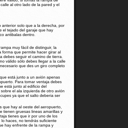
dere válido; si tomas la rampa de
alle al otro lado de la pared y el
 anterior solo que a la derecha, por
e el tejado del garaje que hay
co antibalas dentro.
ampa muy fácil de distinguir, la
forma que permite hacer girar al
ja debes seguir el camino de tierra.
o válido sólo debes llegar a la calle
 necesario que des un giro completo
que está junto a un avión apenas
ropuerto. Para tomar ventaja debes
 está junto al edificio del
obre el ala izquierda de otro avión
ocupes ya que el salto deberia ser
s que hay al oeste del aeropuerto,
e tienen gruesas lineas amarillas y
aja tienes que ir por uno de los
 lo haces, no tendrás suficiente
que hay enfrente de la rampa y