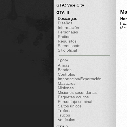
GTA: Vice City
Ma
GTA III
Descargas
Haz
Diseños
hac
Información
fác
Personajes
Radios
Requisitos
Screenshots
Sitio oficial
100%
Armas
Bandas
Controles
Importación/Exportación
Masacres
Misiones
Misiones secundarias
Paquetes ocultos
Porcentaje criminal
Saltos únicos
Trofeos
Trucos
Vehículos