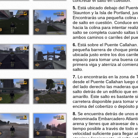
concretar el salto en cuestión.
5.
Está ubicado debajo del Puente
Staunton y la Isla de Portland, ju
Encontrarás una pequeña colina d
de salto en cuestión. Conduce en 
hacia la colina para intentar realiz
salto se completa cuando saltas 
ambos caminos o carriles del pue
6.
Está sobre el Puente Callahan. 
pequeña barrera de choque pinta
ubicada justo entre los dos carri
espacio para tomar una buena car
primera viga y aterriza al comien
salto.
7.
Lo encontrarás en la zona de T
desde el Puente Callahan luego d
del lado derecho las maderas que
salto detrás de un edificio que en
amarillo. Este salto es bastante
carretera disponible para tomar 
encima del cobertizo o depósito p
8.
Se encuentra detrás de unos edi
denominada Embarcadero Atlantic.
arena y tienes que atravesar de 
tiempo posible a través de todo el
velocidad suficiente para llegar al