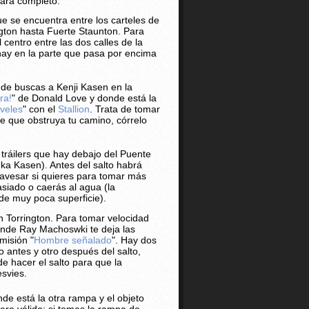
tará completo.
e se encuentra entre los carteles de
ngton hasta Fuerte Staunton. Para
 centro entre las dos calles de la
ay en la parte que pasa por encima
de buscas a Kenji Kasen en la
ra!
" de Donald Love y donde está la
iveles
" con el
Stallion
. Trata de tomar
che que obstruya tu camino, córrelo
 tráilers que hay debajo del Puente
uka Kasen). Antes del salto habrá
avesar si quieres para tomar más
siado o caerás al agua (la
de muy poca superficie).
n Torrington. Para tomar velocidad
onde Ray Machoswki te deja las
misión "
Hombre señalado
". Hay dos
o antes y otro después del salto,
e hacer el salto para que la
esvies.
de está la otra rampa y el objeto