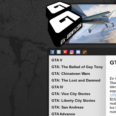
GTA V
GT
GTA: The Ballad of Gay Tony
GTA: Chinatown Wars
En G
GTA: The Lost and Damned
Sta
ide
GTA IV
esp
GTA: Vice City Stories
10
$15
GTA: Liberty City Stories
rea
GTA: San Andreas
los
nue
GTA Advance