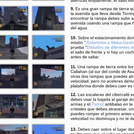
aterrizas limpiamente, el salto es
9.
Es una gran rampa de tierra qu
la avenida que lleva desde Torri
encontrar la rampa debes subir al
avenida usando una rampa que h
del agua.
10.
Sobre el estacionamiento don
misión "
¡Extermina a Waka-Gashi
prueba "
Disturbio de diferentes n
el salto de frente y si hay un co
antes de saltar.
11.
Una rampa de tierra entre los
Callahan (al sur del condo de As
otras dos rampas que puedes atr
velocidad, pero no aceleres dema
plataforma donde debes caer es 
12.
Las escaleras del cibercafé e
debes usar la bajada al garaje d
armas y el
Patriot
antibalas en la 
cristales que debes atravesar, un
puedes romper el primero antes d
velocidad no disminuya y no te d
13.
Debes caer sobre el lugar don