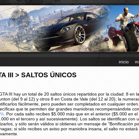
inicio
m
A III > SALTOS ÚNICOS
TA III hay un total de 20 saltos únicos repartidos por la ciudad: 8 en la I
unton (del 9 al 12) y otros 8 en Costa de Vale (del 12 al 20); la numer
ntificarlos fácilmente, pero pueden ser completados en cualquier orden
ecíficas que te permiten dar grandes maniobras recompensándote con d
0%
. Por cada salto recibes $5.000 más que en el anterior ($5.000 en e
.000 en el tercero y así sucesivamente). Los saltos se identifican con
lizarlos, y sólo serán válidos si obtienes un mensaje de "Bonificación 
 hagas; si sólo recibes un aviso por maniobra insana, el salto no estar
vamente.