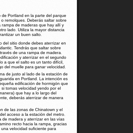
de Portland en la parte del parque
s o remolques. Deberás saltar sobre
a rampa de maderas que hay allí y
tro lado. Utiliza la mayor distancia
rantizar un buen salto.
o del sitio donde debes aterrizar en
tlantic. Tendrás que saltar sobre
a través de una rampa de madera.
dificación y aterrizar en el segundo
o a que el salto es un tanto difícil,
rgo del muelle para ganar velocidad.
na de justo al lado de la estación de
guarida en Portland. La intención es
pequeña edificación de hormigón que
o si tomas velocidad yendo por el
manera) que hay a lo largo del
uente, deberás aterrizar de manera
n de las zonas de Chinatown y el
e del acceso a la estación del metro.
 de madera y aterrizar en las vías
l camino recto hacia la rampa, gracias
r una velocidad suficiente para