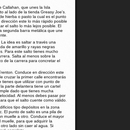
 Callahan, que unes la Isla
sto al lado de la tienda Greasy Joe's.
e hierba o pasto la cual es el punto
dirección este lo más rápido posible
ar el salto lo más lejos posible. El
la segunda barra metálica que une
nte.
La idea es saltar a través una
da de amarillo y rayas negras
les. Para este salto tienes mucho
rera. Salta al menos sobre la
zo de la carrera para concretar el
renton. Conduce en dirección este
e cruzar la primer calle encontrarás
 tienes que utilizar con punto de
 la parte delantera tiene un cartel
 simple dado que tienes mucha
velocidad. Al menos debes pasar por
ara que el salto cuente como válido.
ficios tipo depósitos en la zona
 El punto de salto es una pila de
un muelle a otro. Conduce el mayor
 muelle, para que adquirir la
 otro lado sin caer al agua. Si