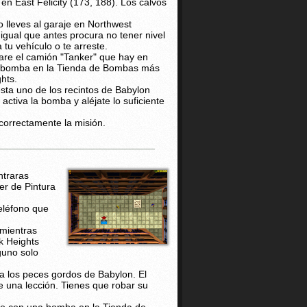
en East Felicity (173, 188). Los calvos
 lleves al garaje en Northwest
igual que antes procura no tener nivel
tu vehículo o te arreste.
bare el camión "Tanker" que hay en
na bomba en la Tienda de Bombas más
hts.
esta uno de los recintos de Babylon
activa la bomba y aléjate lo suficiente
 correctamente la misión.
ntraras
er de Pintura
eléfono que
 mientras
k Heights
guno solo
a los peces gordos de Babylon. El
e una lección. Tienes que robar su