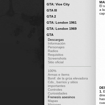
MA
GTA: Vice City
El 
a l
GTA III
cap
GTA 2
GTA: London 1961
GTA: London 1969
GTA
Descargas
Información
Personajes
Radios
Requisitos
Screenshots
Sitio oficial
100%
Armas e ítems
Bonif. de la grúa elevadora
Cds., barrios y sitios
importantes
DE
Controles
1.
E
Curiosidades
dir
Frenesís asesinos
has
Mapas
cua
Misiones