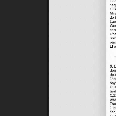
177
car
Cua
Mir
de 
Lue
Wes
cer
Una
ubi
par
El 
3.
E
den
de 
Jah
hay
Cua
tan
(12
pro
Tra
Jue
coc