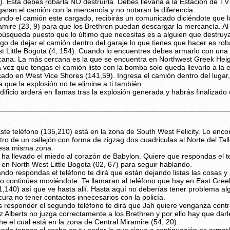
). Esta debes robarla NO destruirla. Debes llevarla a la Estación de TV 
garan el camión con la mercancía y no notaran la diferencia.
ndo el camión este cargado, recibirás un comunicado diciéndote que lo
amire (23, 9) para que los Brethren puedan descargar la mercancía. Al 
búsqueda puesto que lo último que necesitas es a alguien que destruya 
go de dejar el camión dentro del garaje lo que tienes que hacer es ro
t Little Bogota (4, 154). Cuando lo encuentres debes armarlo con u
cana. La más cercana es la que se encuentra en Northwest Greek Heig
 vez que tengas el camión listo con la bomba solo queda llevarlo a la 
cado en West Vice Shores (141,59). Ingresa el camión dentro del lugar, 
a que la explosión no te elimine a ti también.
edificio arderá en llamas tras la explosión generada y habrás finalizado
ste teléfono (135,210) está en la zona de South West Felicity. Lo enco
tro de un callejón con forma de zigzag dos cuadriculas al Norte del Tall
esa misma zona.
 ha llevado el miedo al corazón de Babylon. Quiere que respondas el t
 en North West Little Bogota (02, 67) para seguir hablando.
ndo respondas el teléfono te dirá que están dejando listas las cosas y
to continúes moviéndote. Te llamaran al teléfono que hay en East Gree
1,140) así que ve hasta allí. Hasta aquí no deberías tener problema al
cura no tener contactos innecesarios con la policía.
s responder el segundo teléfono te dirá que Jah quiere venganza contr
z Alberts no juzga correctamente a los Brethren y por ello hay que darl
he el cual está en la zona de Central Miramire (54, 20).