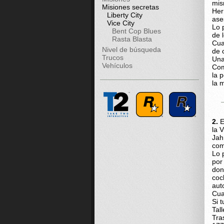
mis
Misiones secretas
Her
Liberty City
ase
Vice City
Lo 
Bent Cop Blues
de 
Rasta Blasta
Cua
Nivel de búsqueda
de 
Trucos
Una
Vehículos
Com
la 
la 
2.
E
la 
Jah
com
Lo 
por
don
coc
aut
Cua
Si 
Tal
Tra