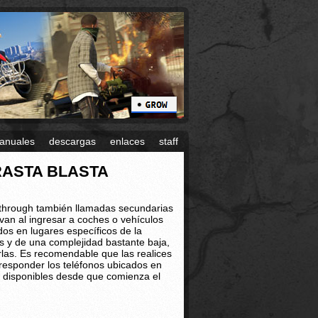
anuales
descargas
enlaces
staff
 RASTA BLASTA
lkthrough también llamadas secundarias
ivan al ingresar a coches o vehículos
os en lugares específicos de la
as y de una complejidad bastante baja,
rlas. Es recomendable que las realices
 responder los teléfonos ubicados en
 disponibles desde que comienza el