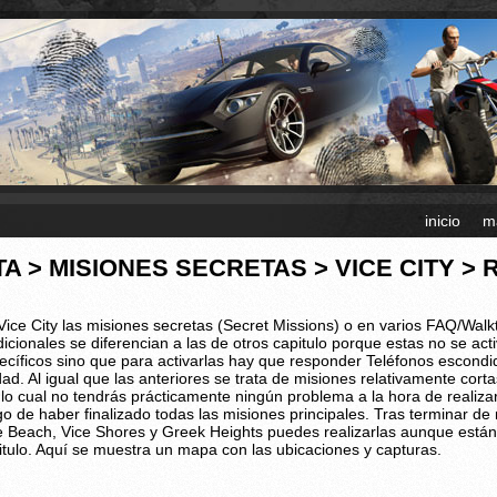
inicio
m
TA > MISIONES SECRETAS > VICE CITY >
Vice City las misiones secretas (Secret Missions) o en varios FAQ/Wa
dicionales se diferencian a las de otros capitulo porque estas no se act
ecíficos sino que para activarlas hay que responder Teléfonos escondid
dad. Al igual que las anteriores se trata de misiones relativamente cort
 lo cual no tendrás prácticamente ningún problema a la hora de realiza
go de haber finalizado todas las misiones principales. Tras terminar de
e Beach, Vice Shores y Greek Heights puedes realizarlas aunque están
itulo. Aquí se muestra un mapa con las ubicaciones y capturas.