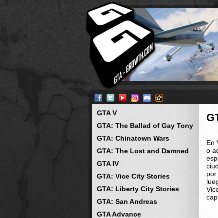
GTA V
G
GTA: The Ballad of Gay Tony
GTA: Chinatown Wars
En 
o a
GTA: The Lost and Damned
esp
GTA IV
ciu
por
GTA: Vice City Stories
lue
GTA: Liberty City Stories
Vic
cap
GTA: San Andreas
GTA Advance