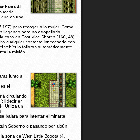
ar hasta él
 suceda.
a que es uno
,197) para recoger a la mujer. Como
 llegando para no atropellarla.
la casa en East Vice Shores (166, 48).
ita cualquier contacto innecesario con
el vehículo fallaras automáticamente
nte la misión.
aras junto a
es el
stá circulando
cil decir en
l. Utiliza un
s
e bajara para intentar eliminarte.
algún Soborno o pasando por algún
 la zona de West Little Bogota (4,