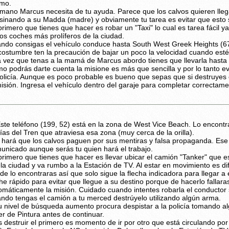
mo.
mano Marcus necesita de tu ayuda. Parece que los calvos quieren lleg
sinando a su Madda (madre) y obviamente tu tarea es evitar que esto
primero que tienes que hacer es robar un "Taxi" lo cual es tarea fácil y
los coches más prolíferos de la ciudad.
ndo consigas el vehículo conduce hasta South West Greek Heights (67
costumbre ten la precaución de bajar un poco la velocidad cuando estés
 vez que tenas a la mamá de Marcus abordo tienes que llevarla hasta 
o podrás darte cuenta la misione es más que sencilla y por lo tanto ev
policía. Aunque es poco probable es bueno que sepas que si destruyes 
misión. Ingresa el vehículo dentro del garaje para completar correctame
ste teléfono (199, 52) está en la zona de West Vice Beach. Lo encontr
Vías del Tren que atraviesa esa zona (muy cerca de la orilla).
 hará que los calvos paguen por sus mentiras y falsa propaganda. Ese 
unicado aunque serás tu quien hará el trabajo.
primero que tienes que hacer es llevar ubicar el camión "Tanker" que e
 la ciudad y va rumbo a la Estación de TV. Al estar en movimiento es difí
de lo encontraras así que solo sigue la flecha indicadora para llegar a é
he rápido para evitar que llegue a su destino porque de hacerlo fallara
omáticamente la misión. Cuidado cuando intentes robarla el conductor s
ndo tengas el camión a tu merced destrúyelo utilizando algún arma.
tu nivel de búsqueda aumento procura despistar a la policía tomando 
ler de Pintura antes de continuar.
s destruir el primero es momento de ir por otro que está circulando por