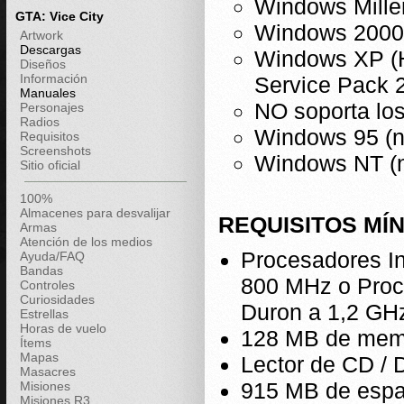
Windows Mill
GTA: Vice City
Windows 2000 
Artwork
Descargas
Windows XP (H
Diseños
Información
Service Pack 
Manuales
NO soporta los
Personajes
Radios
Windows 95 (n
Requisitos
Screenshots
Windows NT (n
Sitio oficial
100%
Almacenes para desvalijar
REQUISITOS MÍ
Armas
Atención de los medios
Procesadores In
Ayuda/FAQ
Bandas
800 MHz o Proc
Controles
Curiosidades
Duron a 1,2 GH
Estrellas
Horas de vuelo
128 MB de mem
Ítems
Mapas
Lector de CD / 
Masacres
915 MB de espac
Misiones
Misiones R3