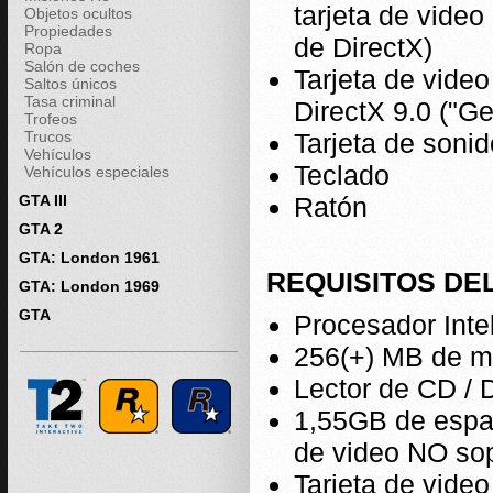
tarjeta de vide
Objetos ocultos
Propiedades
de DirectX)
Ropa
Salón de coches
Tarjeta de vide
Saltos únicos
Tasa criminal
DirectX 9.0 ("Ge
Trofeos
Trucos
Tarjeta de soni
Vehículos
Teclado
Vehículos especiales
GTA III
Ratón
GTA 2
GTA: London 1961
REQUISITOS DE
GTA: London 1969
GTA
Procesador Inte
256(+) MB de 
Lector de CD / 
1,55GB de espaci
de video NO sop
Tarjeta de vide