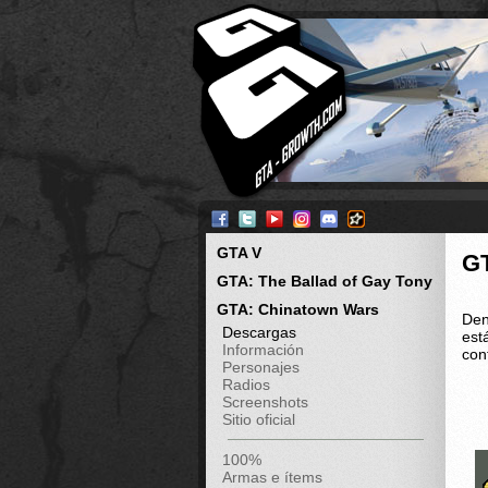
GTA V
G
GTA: The Ballad of Gay Tony
GTA: Chinatown Wars
Den
Descargas
est
Información
con
Personajes
Radios
Screenshots
Sitio oficial
100%
Armas e ítems