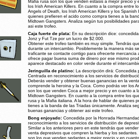
Mafia rusa son los que venden estasis a mejor precio y e
los Irish American Killers. En cuanto a la compra entre lo
Angels of Death, los Irish American Killers y los Spanish
quienes prefieren el acido como compra tienes a la band
Midtown Gangsters. Analiza según tus posibilidades pa
asi este trofeo.
Caja fuerte de plata:
En su descripción dice: concedid
Jonz y Fut Tze por un lucro de $2.000.
Obtener este trofeo también es muy simple. Tendrás que
durante un intercambio. Posiblemente la manera más sen
traficante se contacte contigo para ofrecerte mercancia 
ofrece pagar buena suma de dinero por ese mismo produ
aparece destacado en color verde durante el intercambio
Jeringuilla de platino:
La descripción dirá: Concedida p
Centrada en reconocimiento a los servicios de distribuci
Deberás vender y obtener buenas ganancias en la vent
comprende la heroina y la Coca. Como podrás ver los An
son los que venden Coca a mejor precio y en cuanto a la 
Midtown Gangsters. En cuanto a la compra entre los que
rusa y la Mafia italiana. A la hora de hablar de quienes
tienes a la banda de las Triadas únicamente. Analiza se
buenas ganancias y obtener asi este trofeo.
Bong enjoyado:
Concedida por la Honrada Hermandad 
reconocimiento a los servicios de distribución de depresi
Similar a los anteriores pero en este tendrás que vende
venta depresivos que compren la hierba y los sedantes.
son los que venden sedantes a mejor precio y en cuanto