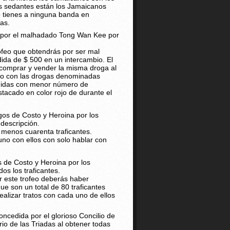
os sedantes están los Jamaicanos
 tienes a ninguna banda en
as.
a por el malhadado Tong Wan Kee por
rofeo que obtendrás por ser mal
dida de $ 500 en un intercambio. El
 comprar y vender la misma droga al
sto con las drogas denominadas
didas con menor número de
tacado en color rojo de durante el
os de Costo y Heroina por los
 descripción.
 menos cuarenta traficantes.
no con ellos con solo hablar con
de Costo y Heroina por los
os los traficantes.
er este trofeo deberás haber
ue son un total de 80 traficantes
realizar tratos con cada uno de ellos
oncedida por el glorioso Concilio de
rio de las Triadas al obtener todas