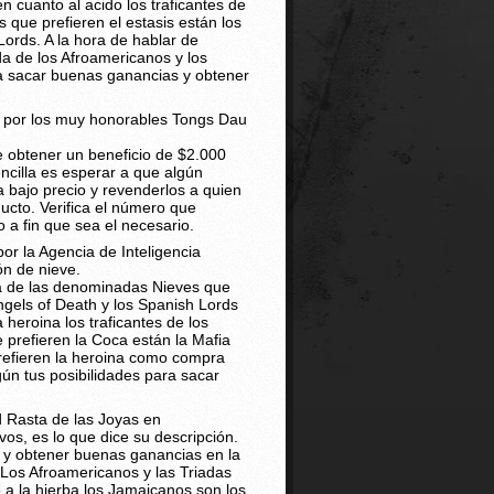
n cuanto al acido los traficantes de
s que prefieren el estasis están los
 Lords. A la hora de hablar de
a de los Afroamericanos y los
ra sacar buenas ganancias y obtener
a por los muy honorables Tongs Dau
 obtener un beneficio de $2.000
cilla es esperar a que algún
a bajo precio y revenderlos a quien
cto. Verifica el número que
 a fin que sea el necesario.
or la Agencia de Inteligencia
ón de nieve.
a de las denominadas Nieves que
gels of Death y los Spanish Lords
heroina los traficantes de los
 prefieren la Coca están la Mafia
 prefieren la heroina como compra
gún tus posibilidades para sacar
Rasta de las Joyas en
vos, es lo que dice su descripción.
r y obtener buenas ganancias en la
 Los Afroamericanos y las Triadas
 a la hierba los Jamaicanos son los