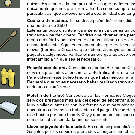
únicos. En cuanto a la compra entre los que prefieren l
únicamente quienes prefieren la hierba como compra no
particular, asi que aprovecha cada oportunidad que teng
Cuchara de madera:
En su descripción dirá: concedid
una pérdida de $500.
Este es un poco distinto a los anteriores ya que es un t
traficante y perder dinero. Tendrás que obtener una pér
modo más fácil y posiblemente el más utilizado es el de
mismo traficante. Aqui es recomendable que realices e
nieves (heroina o Coca) ya que obtendrás mayores pér
paquetes adquiridos. Verifica el número que aparece des
intercambio a fin que sea el necesario.
Prismáticos de oro:
Concedidos por los Hermanos Cieg
servicios prestados al encontrar a 40 traficantes, dirá su
Para obtener este trofeo tendrás que haber encontrar al
Recuerda que no es necesario haber realizado trato algu
cada uno es suficiente.
Maletin de titanio:
Concedido por los Hermanos Ciegos 
servicios prestados más allá del deber de encontrar a tod
Muy similar al anterior con la diferencia que para obten
encontrado a todos los traficantes del juego. Recuerda q
distribuidos por todo Liberty City y que no es necesario 
con solo hablar con dada uno es suficiente.
Llave enjoyada de la ciudad:
En su descripción dirá: c
Subjefes por los servicios prestados al negocio inmobilia