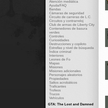
Atención mediática
Ayuda/FAQ
Bandas
Cámaras de seguridad
Circuito de carreras de L.C.
Circuitos y contrarreloj
Club de armas de Liberty City
Contenedores de basura
verdes
Controles
Curiosidades
Destrucciones y copiloto
Estrellas y nivel de búsqueda
Índice criminal
Interiores
Leones de Fo
Mapas
Misiones
Misiones adicionales
Personajes aleatorios
Propiedades
Saltos acrobáticos
Traficantes
Trofeos
Trucos
Vehículos
GTA: The Lost and Damned