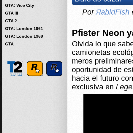
GTA: Vice City
Por
ЯabidFish
e
GTA III
GTA 2
GTA: London 1961
Pfister Neon y
GTA: London 1969
Olvida lo que sabe
GTA
camionetas ecológ
meros preliminare
oportunidad de es
hacia el futuro co
exclusiva en
Lege