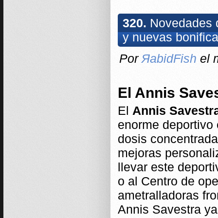
320.
Novedades de
y nuevas bonific
Por
ЯabidFish
el 
El Annis Saves
El
Annis Savestr
enorme deportivo 
dosis concentrada
mejoras personali
llevar este deporti
o al Centro de ope
ametralladoras fro
Annis Savestra ya