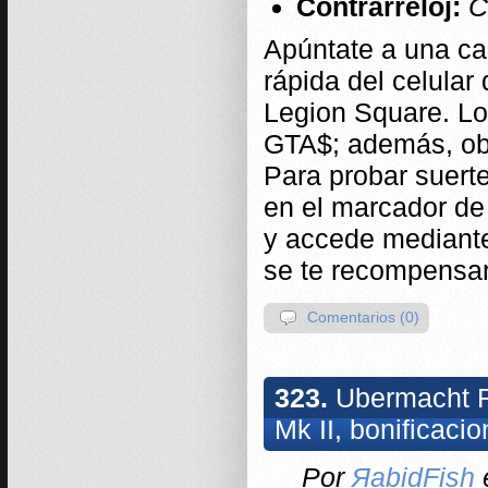
Contrarreloj:
C
Apúntate a una ca
rápida del celular
Legion Square. Lo
GTA$; además, obte
Para probar suerte
en el marcador de 
y accede mediante
se te recompensa
Comentarios (0)
323.
Ubermacht R
Mk II, bonificac
Por
ЯabidFish
e