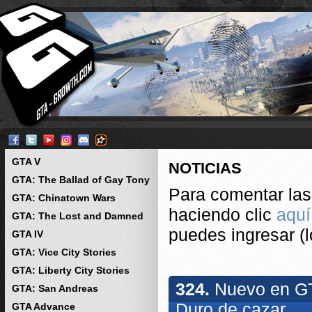
GTA V
NOTICIAS
GTA: The Ballad of Gay Tony
Para comentar las 
GTA: Chinatown Wars
haciendo clic
aquí
GTA: The Lost and Damned
puedes ingresar (l
GTA IV
GTA: Vice City Stories
GTA: Liberty City Stories
324.
Nuevo en GTA
GTA: San Andreas
Duro de cazar
GTA Advance