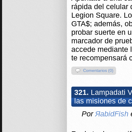
rápida del celular
Legion Square. Lo
GTA$; además, obte
probar suerte en u
marcador de prueb
accede mediante l
te recompensará 
Comentarios (0)
321.
Lampadati Vi
las misiones de c
Por
ЯabidFish
e