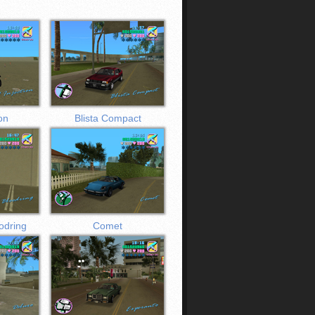
on
Blista Compact
odring
Comet