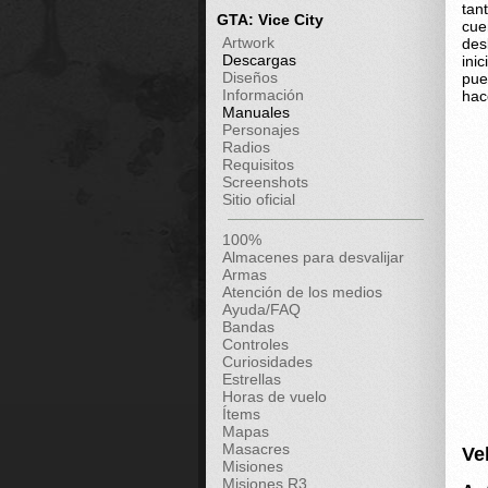
tan
GTA: Vice City
cue
Artwork
des
Descargas
ini
Diseños
pue
Información
hac
Manuales
Personajes
Radios
Requisitos
Screenshots
Sitio oficial
100%
Almacenes para desvalijar
Armas
Atención de los medios
Ayuda/FAQ
Bandas
Controles
Curiosidades
Estrellas
Horas de vuelo
Ítems
Mapas
Masacres
Ve
Misiones
Misiones R3