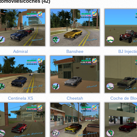
tomóviles/coches (42)
Admiral
Banshee
BJ Injecti
Centinela XS
Cheetah
Coche de Blo