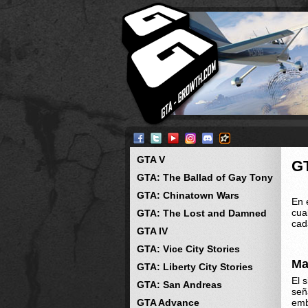
GTA V
G
GTA: The Ballad of Gay Tony
GTA: Chinatown Wars
En 
cua
GTA: The Lost and Damned
cad
GTA IV
GTA: Vice City Stories
Ma
GTA: Liberty City Stories
El 
GTA: San Andreas
señ
GTA Advance
emb