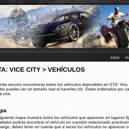
inicio
m
TA: VICE CITY > VEHÍCULOS
esta sección encontrarás todos los vehículos disponibles en GTA: Vice 
les puedes ver en tamaño real al hacerles clic. Están ordenados por c
a una.
pa
siguiente mapa muestra todos los vehículos que aparecen en lugares fij
alados podrás encontrar el vehículo en cuestión estacionado práctica
argo, debes tener en cuenta que a veces los vehículos no aparecen o ha