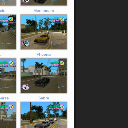
nde
Moonbeam
l
Phoenix
earse
Sabre