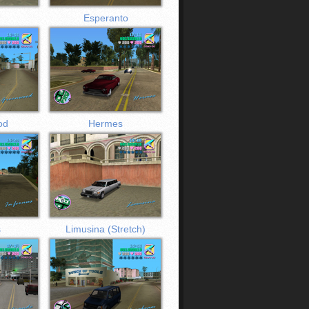
Esperanto
od
Hermes
s
Limusina (Stretch)