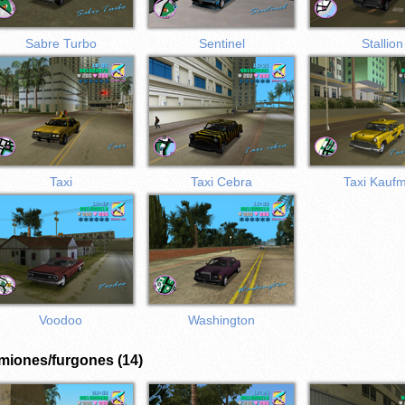
Sabre Turbo
Sentinel
Stallion
Taxi
Taxi Cebra
Taxi Kauf
Voodoo
Washington
miones/furgones (14)