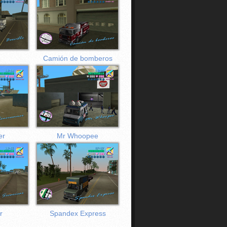
Camión de bomberos
er
Mr Whoopee
r
Spandex Express