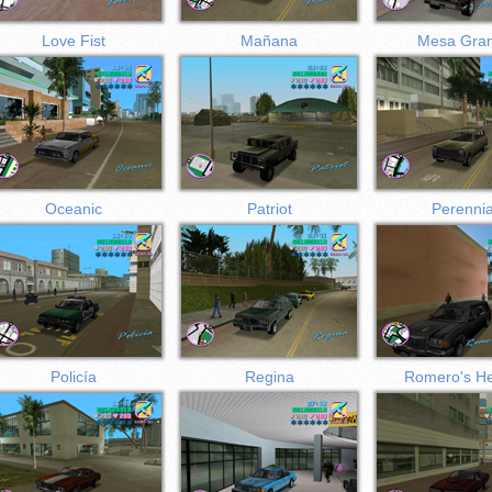
Love Fist
Mañana
Mesa Gra
Oceanic
Patriot
Perennia
Policía
Regina
Romero's H