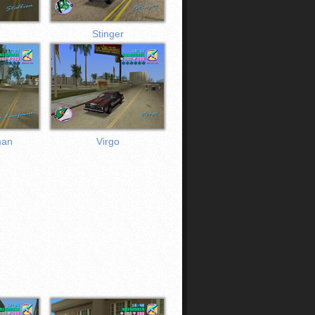
Stinger
man
Virgo