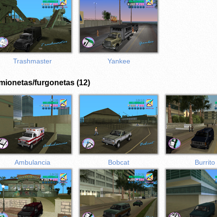
Trashmaster
Yankee
mionetas/furgonetas (12)
Ambulancia
Bobcat
Burrito