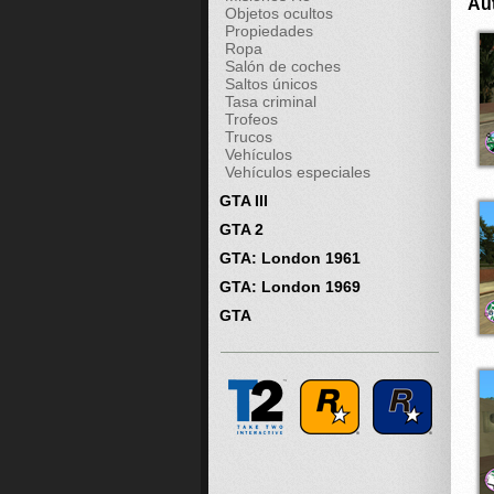
Au
Objetos ocultos
Propiedades
Ropa
Salón de coches
Saltos únicos
Tasa criminal
Trofeos
Trucos
Vehículos
Vehículos especiales
GTA III
GTA 2
GTA: London 1961
GTA: London 1969
GTA