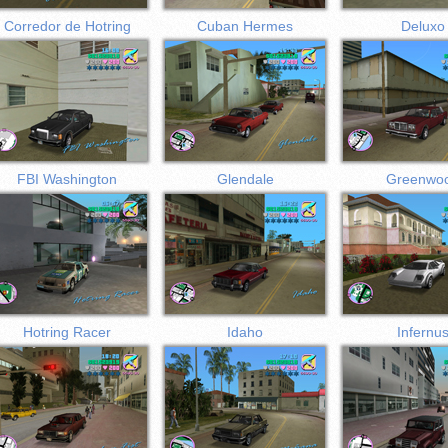
Corredor de Hotring
Cuban Hermes
Deluxo
FBI Washington
Glendale
Greenwo
Hotring Racer
Idaho
Infernu