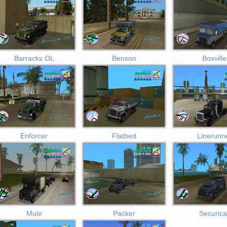
Barracks OL
Benson
Boxville
Enforcer
Flatbed
Linerunn
Mule
Packer
Securica