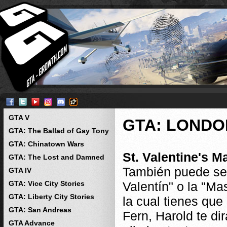
GTA V
GTA: LONDO
GTA: The Ballad of Gay Tony
GTA: Chinatown Wars
St. Valentine's 
GTA: The Lost and Damned
También puede se
GTA IV
GTA: Vice City Stories
Valentín" o la "Ma
GTA: Liberty City Stories
la cual tienes qu
GTA: San Andreas
Fern, Harold te d
GTA Advance