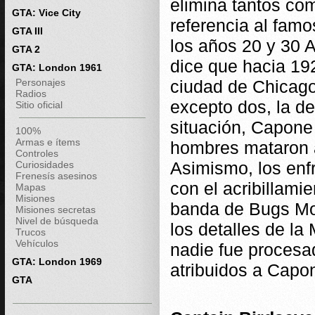
elimina tantos co
GTA: Vice City
referencia al fam
GTA III
los años 20 y 30 
GTA 2
dice que hacia 192
GTA: London 1961
Personajes
ciudad de Chicago
Radios
excepto dos, la de
Sitio oficial
situación, Capon
100%
Armas e ítems
hombres mataron a
Controles
Asimismo, los enf
Curiosidades
Frenesís asesinos
con el acribillamie
Mapas
Misiones
banda de Bugs Mor
Misiones secretas
Nivel de búsqueda
los detalles de la
Trucos
Vehículos
nadie fue procesad
GTA: London 1969
atribuidos a Capo
GTA