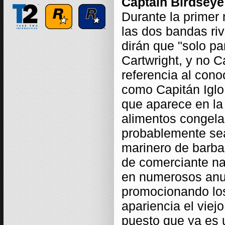
Captain Birdseye
Durante la primer
las dos bandas riv
dirán que "solo p
Cartwright, y no C
referencia al con
como Capitán Iglo.
que aparece en la
alimentos congelad
probablemente sea
marinero de barba 
de comerciante na
en numerosos anun
promocionando los
apariencia el vie
puesto que ya es 